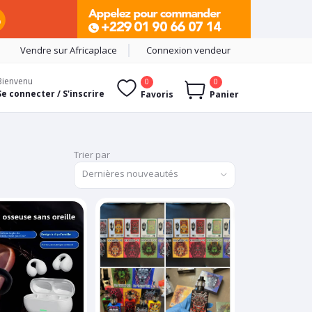
Vendre sur Africaplace
Connexion vendeur
Bienvenu
0
0
Se connecter / S'inscrire
Favoris
Panier
Trier par
Dernières nouveautés