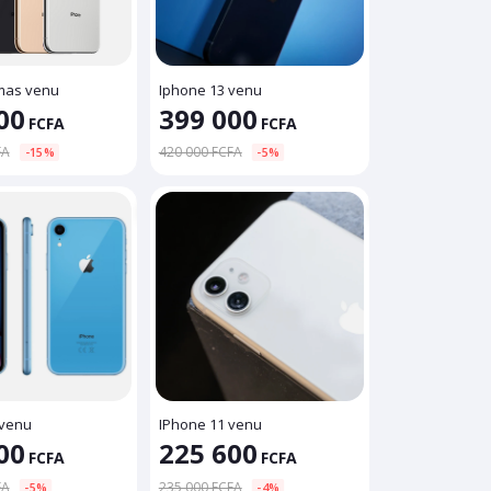
mas venu
Iphone 13 venu
00
399 000
FCFA
FCFA
FA
420 000 FCFA
-15%
-5%
 venu
IPhone 11 venu
00
225 600
FCFA
FCFA
FA
235 000 FCFA
-5%
-4%