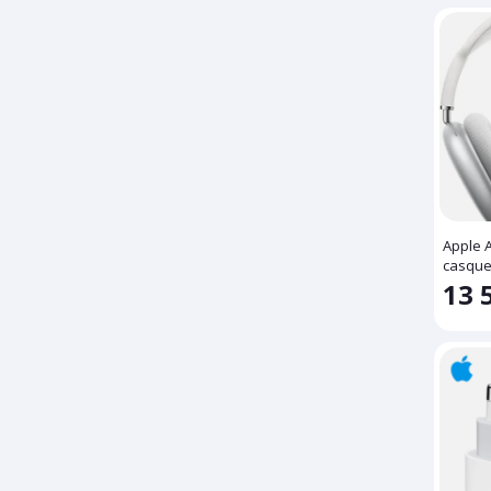
Dell
DG
Dior
Dove
ELLE
En'or
Ford
Apple 
Generic
casqu
Giorgio Armani
13 
Google
GUCCI
Guess
Hermes
Hitachi
HP