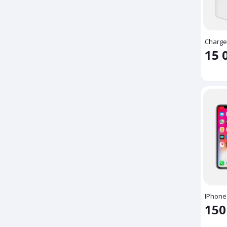
HTC
Hudson
Charge
Huwaei
15 
IFD
INFINIX
Interno
ITEL
Jade furniture
JLO
Kapa
Kickers
Lakme
IPhone
Lenovo
150
Lexington