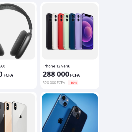
MAX
IPhone 12 venu
0
288 000
FCFA
FCFA
320 000 FCFA
-10%