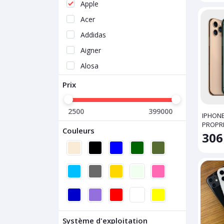
Apple
Acer
Addidas
Aigner
Alosa
Apato
Prix
Asus
2500
399000
Audi
IPHONE
PROPR
Axe
Couleurs
306
Babies Outfits
Baby & me
Baby Care
Balenciaga
BAS Vampire
Système d'exploitation
Basic