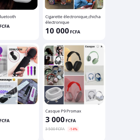
bluetooth
Cigarette électronique,chicha
électronique
FCFA
10 000
FCFA
Casque P9 Promax
3 000
FCFA
FCFA
3 500 FCFA
-14%