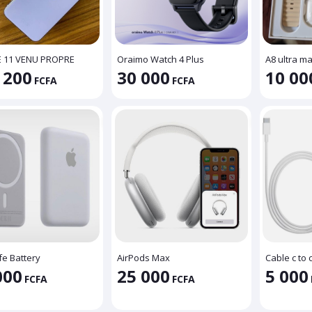
 11 VENU PROPRE
Oraimo Watch 4 Plus
A8 ultra m
 200
30 000
10 00
FCFA
FCFA
e Battery
AirPods Max
Cable c to 
000
25 000
5 000
FCFA
FCFA