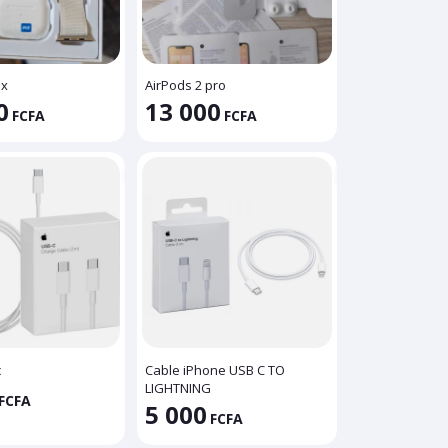
ax
AirPods 2 pro
0
13 000
FCFA
FCFA
c
Cable iPhone USB C TO
LIGHTNING
FCFA
5 000
FCFA