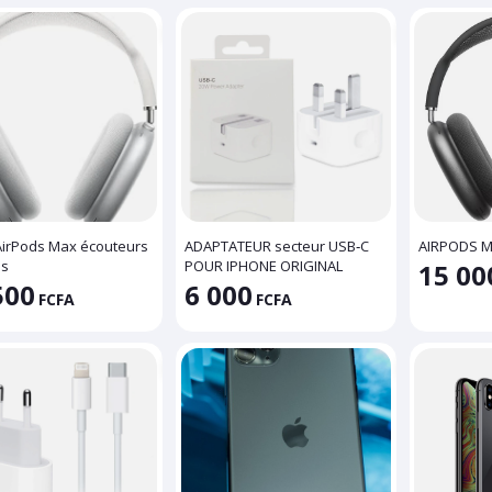
AirPods Max écouteurs
ADAPTATEUR secteur USB‑C
AIRPODS 
es
POUR IPHONE ORIGINAL
15 00
500
6 000
FCFA
FCFA