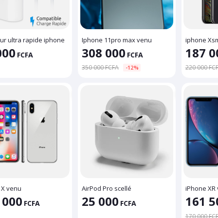
ur ultra rapide iphone
Iphone 11pro max venu
iphone Xs
000
308 000
187 0
FCFA
FCFA
350 000 FCFA
220 000 FC
-12%
 X venu
AirPod Pro scellé
iPhone XR
 000
25 000
161 5
FCFA
FCFA
170 000 FC