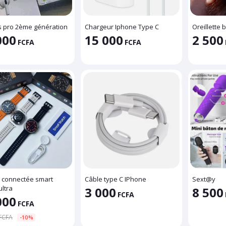
s pro 2ème génération
Chargeur Iphone Type C
Oreillette 
000
15 000
2 500
FCFA
FCFA
 connectée smart
Câble type C IPhone
Sext@y
ltra
3 000
8 500
FCFA
000
FCFA
FCFA
-10%