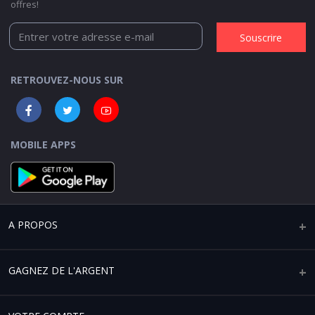
offres!
Souscrire
RETROUVEZ-NOUS SUR
MOBILE APPS
A PROPOS
Qui sommes-nous ?
GAGNEZ DE L'ARGENT
Mentions légales
Vendre sur Africaplace