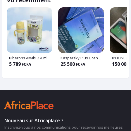
Vu récemment
Biberons Aiwibi 270ml
Kaspersky Plus License 4
5 789
25 500
150 000
FCFA
FCFA
Nouveau sur Africaplace ?
Inscrivez-vous à nos communications pour recevoir nos meilleures