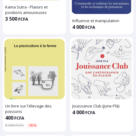
Kama Sutra - Plaisirs et
positions amoureuses
3 500
FCFA
Influence et manipulation
4 000
FCFA
Un livre sur l'élevage des
Jouissance Club (Jüne Plã)
poissons
4 000
FCFA
400
FCFA
8 000 FCFA
-95%