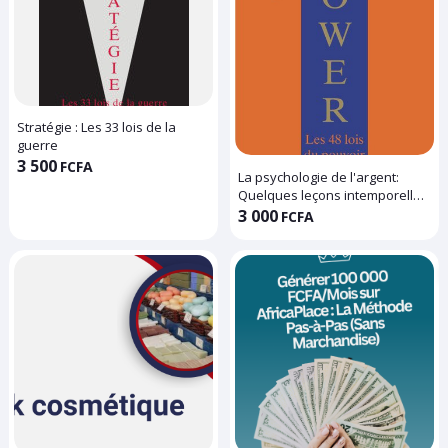
Stratégie : Les 33 lois de la
guerre
3 500
FCFA
La psychologie de l'argent:
Quelques leçons intemporelles
sur la richesse, la cupidité et le
3 000
FCFA
bonheur