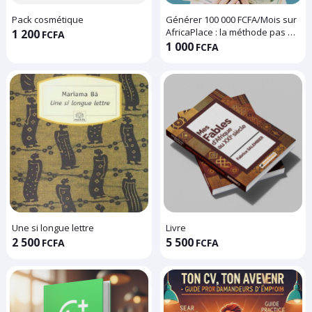
Pack cosmétique
Générer 100 000 FCFA/Mois sur
AfricaPlace : la méthode pas à
1 200
FCFA
pas descendante (Sans
1 000
FCFA
marchandise)
Une si longue lettre
Livre
2 500
5 500
FCFA
FCFA