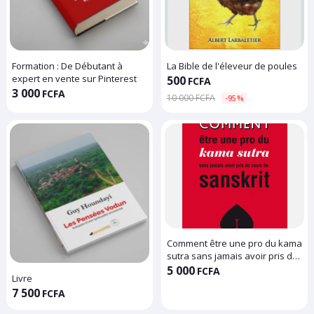
Formation : De Débutant à
La Bible de l'éleveur de poules
expert en vente sur Pinterest
500
FCFA
3 000
FCFA
10 000 FCFA
-95%
Comment être une pro du kama
sutra sans jamais avoir pris de
cours de sanskrit
5 000
FCFA
Livre
7 500
FCFA