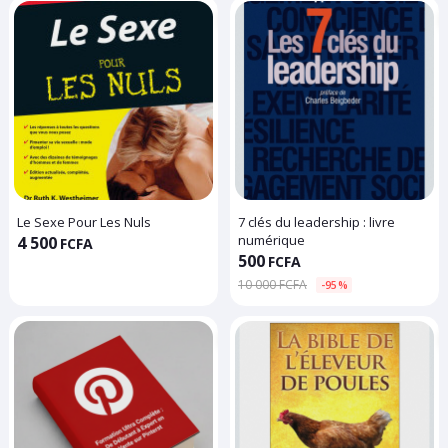
Le Sexe Pour Les Nuls
7 clés du leadership : livre
numérique
4 500
FCFA
500
FCFA
10 000 FCFA
-95%