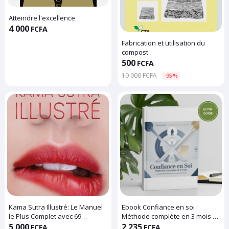
Atteindre l'excellence
4 000
FCFA
Fabrication et utilisation du
compost
500
FCFA
10 000 FCFA
-95%
Kama Sutra Illustré: Le Manuel
Ebook Confiance en soi :
le Plus Complet avec 69
Méthode complète en 3 mois –
Positions pour Débutants et
Le guide ultime pour
5 000
2 235
FCFA
FCFA