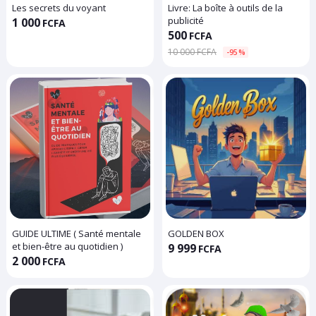
Les secrets du voyant
Livre: La boîte à outils de la
publicité
1 000
FCFA
500
FCFA
10 000 FCFA
-95%
GUIDE ULTIME ( Santé mentale
GOLDEN BOX
et bien-être au quotidien )
9 999
FCFA
2 000
FCFA