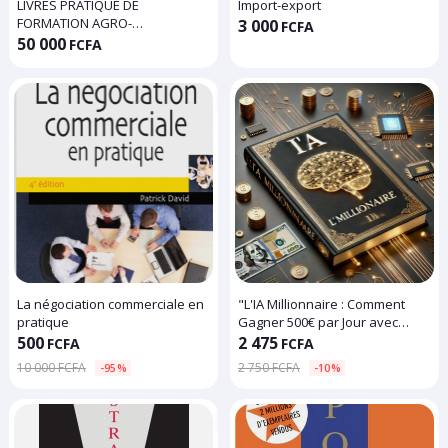
LIVRES PRATIQUE DE
Import-export
FORMATION AGRO-
3 000
FCFA
COSMETIQUE DE 171 MODULES
50 000
FCFA
La négociation commerciale en
"L'IA Millionnaire : Comment
pratique
Gagner 500€ par Jour avec
l’Intelligence Artificielle"
500
2 475
FCFA
FCFA
10 000 FCFA
2 750 FCFA
-95%
-10%