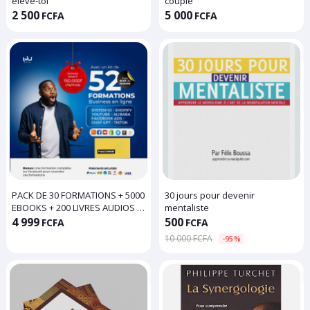
élève-toi
couple
2 500
5 000
FCFA
FCFA
PACK DE 30 FORMATIONS + 5000
30 jours pour devenir
EBOOKS + 200 LIVRES AUDIOS +
mentaliste
BONUS - Google Drive
4 999
500
FCFA
FCFA
10 000 FCFA
-95%