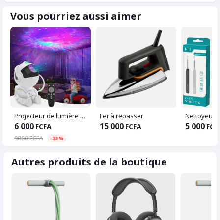
Vous pourriez aussi aimer
Projecteur de lumière nuit étoilée avec brouillard, télécommande et minuterie,
Fer à repasser
6 000
15 000
5 000
FCFA
FCFA
FCF
9000 FCFA
-33%
Autres produits de la boutique