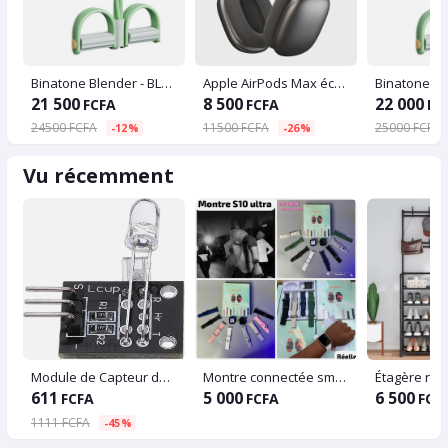
Binatone Blender - BLG-450P MK2 - 1.5L - 350W - Nude
Apple AirPods Max écouteurs casques
21 500
8 500
22 000
FCFA
FCFA
FC
24500 FCFA
11500 FCFA
25000 FCFA
-12%
-26%
Vu récemment
Module de Capteur de fréquence cardiaque KY 039
Montre connectée smart watch
611
5 000
6 500
FCFA
FCFA
FCF
1111 FCFA
-45%