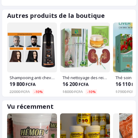
Autres produits de la boutique
Shampooing anti cheveux gris
Thé nettoyage des reins
19 800
16 200
16 110
FCFA
FCFA
FC
22000 FCFA
18000 FCFA
17900 FCFA
-10%
-10%
Vu récemment