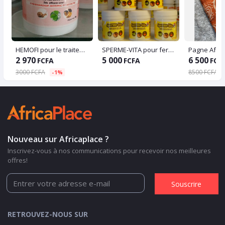
HEMOFI pour le traitement des hémorroïdes internes et externes
SPERME-VITA pour fertilité masculine
Pagne Afric
2 970
5 000
6 500
FCFA
FCFA
FCF
3000 FCFA
8500 FCFA
-1%
Nouveau sur Africaplace ?
Inscrivez-vous à nos communications pour recevoir nos meilleures
offres!
Souscrire
RETROUVEZ-NOUS SUR