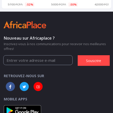
5700 FCFA
5000 FCFA
42000 FCFA
-52%
-50%
Nouveau sur Africaplace ?
Inscrivez-vous à nos communications pour recevoir nos meilleures
offres!
Souscrire
RETROUVEZ-NOUS SUR
MOBILE APPS