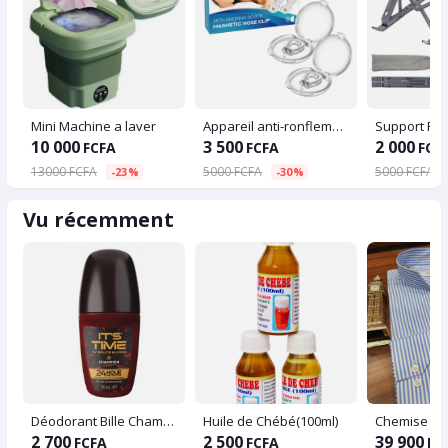
Mini Machine a laver
Appareil anti-ronflement (2 pièces)
10 000
3 500
2 000
FCFA
FCFA
FCF
13000 FCFA
5000 FCFA
5000 FCFA
-23%
-30%
Vu récemment
Déodorant Bille Champion Spirit, IT'S TIME
Huile de Chébé(100ml)
Chemise col
2 700
2 500
39 900
FCFA
FCFA
FC