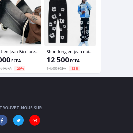
Short en Jean Bicolore Homme - Noir/Gris Délavé - Coupe Large - Cordon
Short long en jean noir homme - style baggy - coupe ultra-large - taille haute
000
12 500
763
FCFA
FCFA
FCFA
0 FCFA
14500 FCFA
1263 FCFA
-20%
-13%
-39%
TROUVEZ-NOUS SUR