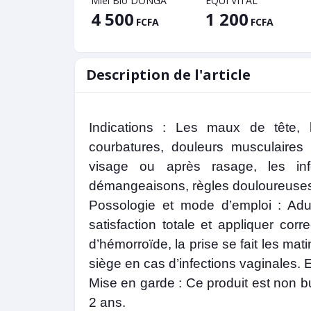
Miel Bio DONGA
EQUI VITAL
4 500
1 200
FCFA
FCFA
Description de l'article
Indications : Les maux de tête, l
courbatures, douleurs musculaires 
visage ou après rasage, les inf
démangeaisons, règles douloureuse
Possologie et mode d’emploi : Adu
satisfaction totale et appliquer cor
d’hémorroïde, la prise se fait les mat
siège en cas d’infections vaginales.
Mise en garde : Ce produit est non 
2 ans.