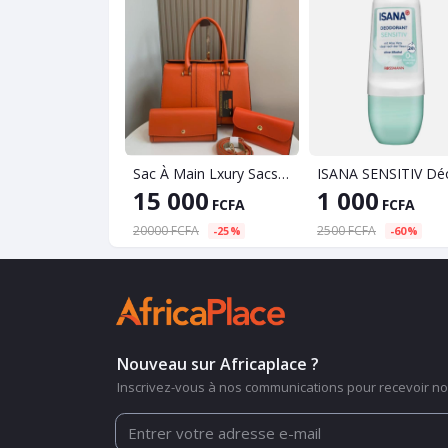
Sac À Main Lxury Sacs À Main Femmes Sacs Designer Femmes PU En Cuir De Mode Solide Couleur Messenger Sac à Bandoulière Sacs À Main
15 000
1 000
FCFA
FCFA
20000 FCFA
2500 FCFA
-25%
-60%
Nouveau sur Africaplace ?
Inscrivez-vous à nos communications pour recevoir nos