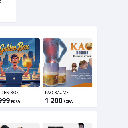
Label cleanshield, la garantie d'une meilleure santé au quotidien
Tensiomètre électrique entièrement automatique
Appareil anti-ronflement (2 pièces)
6 000
3 500
5 00
FCFA
FCFA
10000 FCFA
5000 FCFA
6000 FCF
-40%
-30%
LDEN BOX
KAO BAUME
2000 EBOOK
999
1 200
1 100
FCFA
FCFA
FCFA