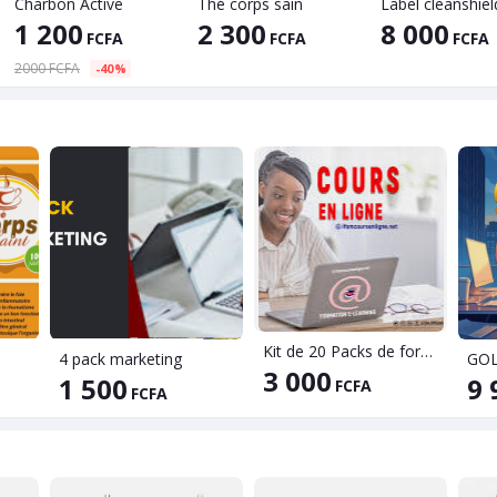
Charbon Active
Thé corps sain
1 200
2 300
8 000
FCFA
FCFA
FCFA
2000 FCFA
-40%
Kit de 20 Packs de formation
4 pack marketing
GO
3 000
1 500
9 
FCFA
FCFA