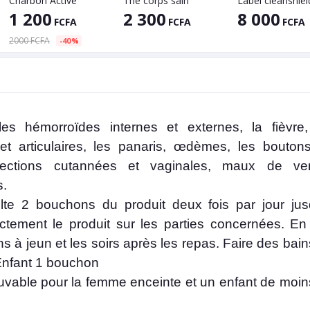
Charbon Active
Thé corps sain
1 200
2 300
8 000
FCFA
FCFA
FCFA
2000 FCFA
-40%
es hémorroïdes internes et externes, la fièvre,
et articulaires, les panaris, œdèmes, les bouton
ections cutannées et vaginales, maux de ven
s.
lte 2 bouchons du produit deux fois par jour jus
rectement le produit sur les parties concernées. En
ins à jeun et les soirs après les repas. Faire des bai
 Enfant 1 bouchon
buvable pour la femme enceinte et un enfant de moin