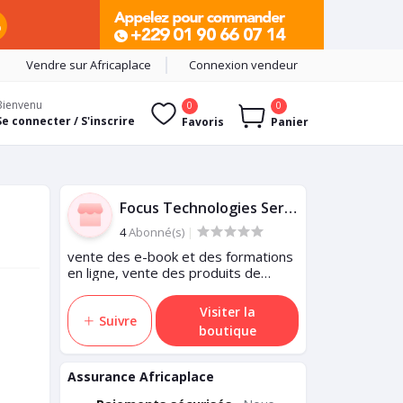
Vendre sur Africaplace
Connexion vendeur
Bienvenu
0
0
Se connecter / S'inscrire
Favoris
Panier
Focus Technologies Services
4
Abonné(s)
|
vente des e-book et des formations
en ligne, vente des produits de
santé appuyé par un coaching, vente
de gari de bonne qualité, vente du
Visiter la
miel etc.
Suivre
boutique
Assurance Africaplace