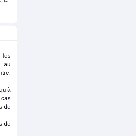
Label cleanshield, la garantie d'une meilleure santé au quotidien
Tensiomètre électrique entièrement automatique
Appareil anti-ronflement (2 pièces)
6 000
3 500
8 00
FCFA
FCFA
10000 FCFA
5000 FCFA
-40%
-30%
 les
s au
tre,
qu’à
 cas
ns de
s de