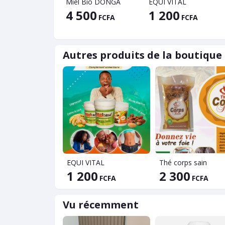
Miel Bio DONGA
EQUI VITAL
4 500
1 200
FCFA
FCFA
Autres produits de la boutique
EQUI VITAL
Thé corps sain
1 200
2 300
FCFA
FCFA
Vu récemment