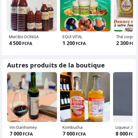
Miel Bio DONGA
EQUI VITAL
Thé corps s
4 500
1 200
2 300
FCFA
FCFA
FCF
Autres produits de la boutique
Vin Danhomey
Kombucha
Liqueur, lab
7 000
7 000
8 000
FCFA
FCFA
FCF