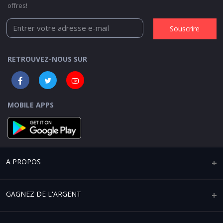
offres!
Souscrire
RETROUVEZ-NOUS SUR
MOBILE APPS
A PROPOS
Qui sommes-nous ?
GAGNEZ DE L'ARGENT
Mentions légales