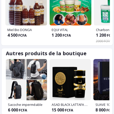
Miel Bio DONGA
EQUI VITAL
Charbon Ac
4 500
1 200
1 200
FCFA
FCFA
FCF
2000 FCFA
Autres produits de la boutique
Sacoche imperméable
ASAD BLACK LATTAFA 100ml
SUAVE 100m
6 000
15 000
8 000
FCFA
FCFA
FCF