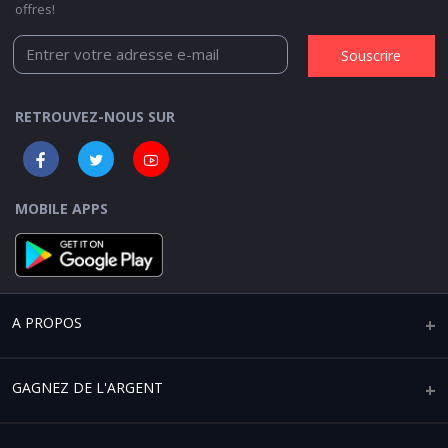
offres!
Souscrire
RETROUVEZ-NOUS SUR
MOBILE APPS
A PROPOS
Qui sommes-nous ?
GAGNEZ DE L'ARGENT
Mentions légales
Vendre sur Africaplace