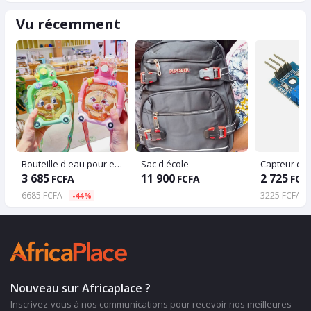
Vu récemment
Bouteille d'eau pour enfants
Sac d'école
Capteur d'o
3 685
11 900
2 725
FCFA
FCFA
FCF
6685 FCFA
3225 FCFA
-44%
Nouveau sur Africaplace ?
Inscrivez-vous à nos communications pour recevoir nos meilleures