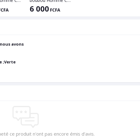
boubous homme Col chemise
boubou Homme Col Mao
6 000
FCFA
FCFA
é nous avons
ge ;Verte
heté ce produit n'ont pas encore émis d'avis.