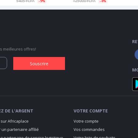
5405 FCFA
125000 FCFA
-9%
-4%
RE
 meilleures offres!
Souscrire
MO
Z DE L'ARGENT
VOTRE COMPTE
sur Africaplace
Votre compte
 un partenaire affilié
Vos commandes
 partenaire de service logistique
Votre liste de souhaits