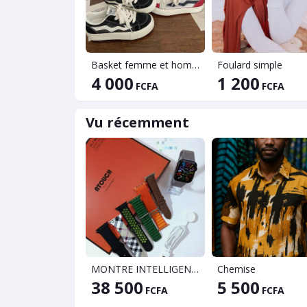
Basket femme et homme
Foulard simple
4 000
1 200
FCFA
FCFA
Vu récemment
MONTRE INTELLIGENTE ATOUCH HL7
Chemise
38 500
5 500
FCFA
FCFA