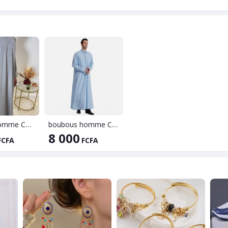
boubou Homme Col Mao
boubous homme Col chemise
8 000
FCFA
FCFA