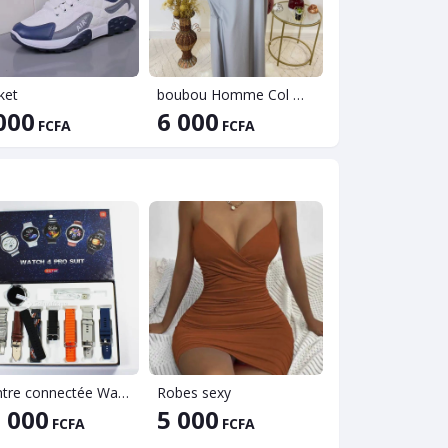
ket
boubou Homme Col Mao
Hijab jolie
000
6 000
800
FCFA
FCFA
FCFA
Montre connectée Watch 4 pro suit
Robes sexy
 000
5 000
9 500
FCFA
FCFA
FCFA