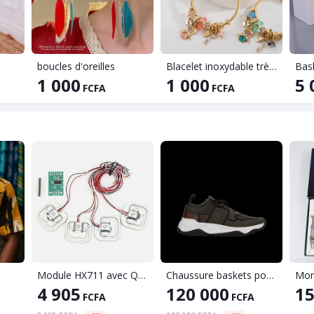
boucles d'oreilles
Blacelet inoxydable très joli
Bas
1 000
1 000
5 
FCFA
FCFA
Module HX711 avec Quatre Capteurs de Charge
Chaussure baskets pour homme
4 905
120 000
15
FCFA
FCFA