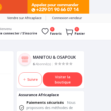
Vendre sur Africaplace
Connexion vendeur
Bienvenu
0
0
Se connecter / S'inscrire
Favoris
Panier
MANITOU & OSAPOUK
6
Abonné(s)
|
Visiter la
Suivre
boutique
Assurance Africaplace
Paiements sécurisés
Nous
proposons des méthodes de