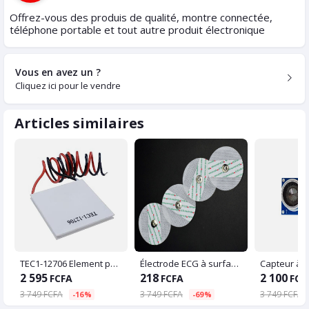
Offrez-vous des produis de qualité, montre connectée,
téléphone portable et tout autre produit électronique
Vous en avez un ?
Cliquez ici pour le vendre
Articles similaires
TEC1-12706 Element peltier
Électrode ECG à surface jetable
2 595
218
2 100
FCFA
FCFA
FCF
3 749 FCFA
3 749 FCFA
3 749 FCFA
-16%
-69%