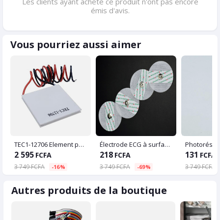
Les clients ayant acheté ce produit n'ont pas encore
émis d'avis.
Vous pourriez aussi aimer
TEC1-12706 Element peltier
Électrode ECG à surface jetable
Photorésist
2 595
218
131
FCFA
FCFA
FCFA
3 749 FCFA
3 749 FCFA
3 749 FCFA
-16%
-69%
Autres produits de la boutique