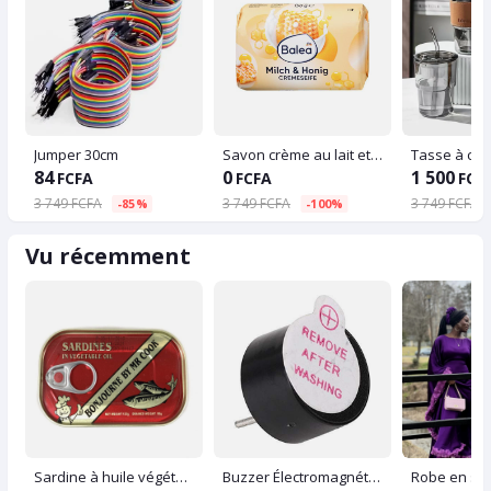
Jumper 30cm
Savon crème au lait et au miel - Balea - 150 g
84
0
1 500
FCFA
FCFA
FCF
3 749 FCFA
3 749 FCFA
3 749 FCFA
-85%
-100%
Vu récemment
Sardine à huile végétale 125g
Buzzer Électromagnétique
Robe en soi