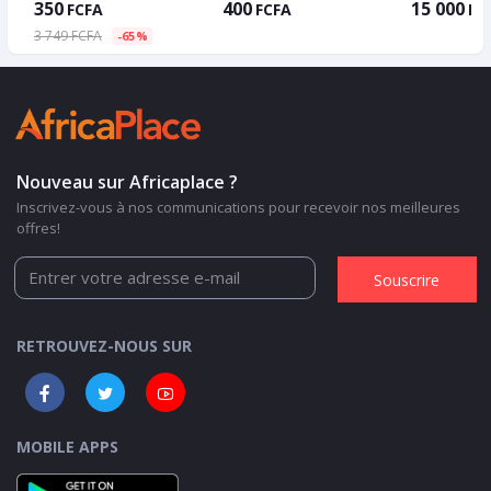
350
400
15 000
FCFA
FCFA
FC
3 749 FCFA
-65%
Nouveau sur Africaplace ?
Inscrivez-vous à nos communications pour recevoir nos meilleures
offres!
Souscrire
RETROUVEZ-NOUS SUR
MOBILE APPS