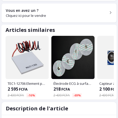
Vous en avez un ?
Cliquez ici pour le vendre
Articles similaires
TEC1-12706 Element peltier
Électrode ECG à surface jetable
2 595
218
2 100
FCFA
FCFA
FCF
2 430 FCFA
2 430 FCFA
2 430 FCFA
-16%
-69%
Description de l'article