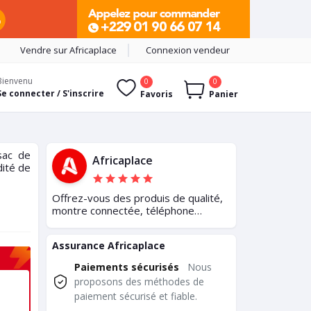
Vendre sur Africaplace
Connexion vendeur
Bienvenu
0
0
Se connecter / S'inscrire
Favoris
Panier
sac de
Africaplace
dité de
Offrez-vous des produis de qualité,
montre connectée, téléphone
portable et tout autre produit
électronique
Assurance Africaplace
Paiements sécurisés
Nous
proposons des méthodes de
paiement sécurisé et fiable.