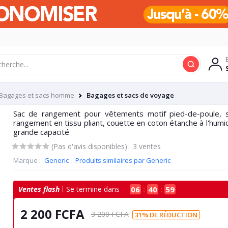
Bagages et sacs homme
Bagages et sacs de voyage
Sac de rangement pour vêtements motif pied-de-poule, 
rangement en tissu pliant, couette en coton étanche à l'humi
grande capacité
(Pas d'avis disponibles)
|
3 ventes
Marque :
Generic
|
Produits similaires par Generic
Ventes flash
06
:
40
:
58
Se termine dans
2 200 FCFA
3 200 FCFA
31% DE RÉDUCTION