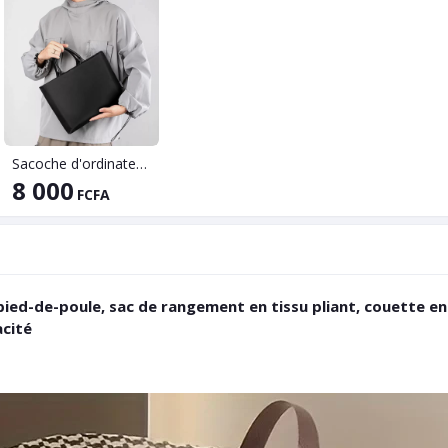
Sacoche d'ordinateur mixte
8 000
FCFA
ed-de-poule, sac de rangement en tissu pliant, couette en
acité