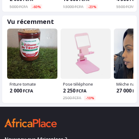
5000 FCFA
13000 FCFA
5500 FCFA
-60%
-23%
Vu récemment
Friture tomate
Pose téléphone
Mèche natur
2 000
2 250
27 000
FCFA
FCFA
FC
2500 FCFA
-10%