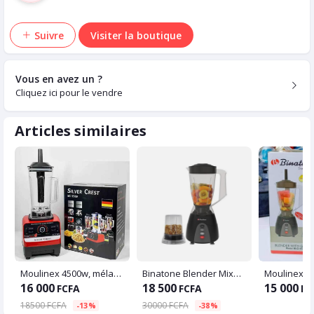
Suivre
Visiter la boutique
Vous en avez un ?
Cliquez ici pour le vendre
Articles similaires
Moulinex 4500w, mélangeur multifonctionnel professionnel, robot culinaire
Binatone Blender Mixeur Moulin 350 W - 1.5 Litres
Moulinex B
16 000
18 500
15 000
FCFA
FCFA
FC
18500 FCFA
30000 FCFA
-13%
-38%