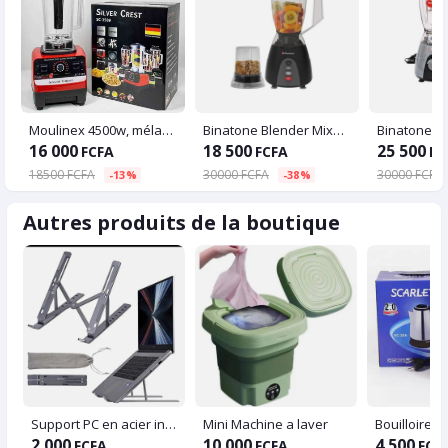
Moulinex 4500w, mélangeur multifonctionnel professionnel, robot culinaire
Binatone Blender Mixeur Moulin 350 W - 1.5 Litres
16 000
18 500
25 500
FCFA
FCFA
FC
18500 FCFA
30000 FCFA
30000 FCFA
-13%
-38%
Autres produits de la boutique
Support PC en acier inoxydable - Laptop stand
Mini Machine a laver
2 000
10 000
4 500
FCFA
FCFA
FCF