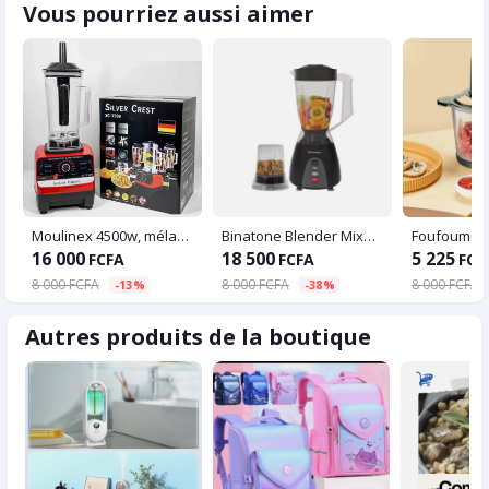
Vous pourriez aussi aimer
Moulinex 4500w, mélangeur multifonctionnel professionnel, robot culinaire
Binatone Blender Mixeur Moulin 350 W - 1.5 Litres
Foufoumiss 
16 000
18 500
5 225
FCFA
FCFA
FCF
8 000 FCFA
8 000 FCFA
8 000 FCFA
-13%
-38%
Autres produits de la boutique