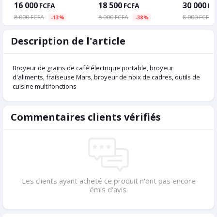
16 000
18 500
30 000
FCFA
FCFA
FC
8 000 FCFA
8 000 FCFA
8 000 FCFA
-13%
-38%
Description de l'article
Broyeur de grains de café électrique portable, broyeur
d'aliments, fraiseuse Mars, broyeur de noix de cadres, outils de
cuisine multifonctions
Commentaires clients vérifiés
Les clients ayant acheté ce produit n'ont pas encore
émis d'avis.