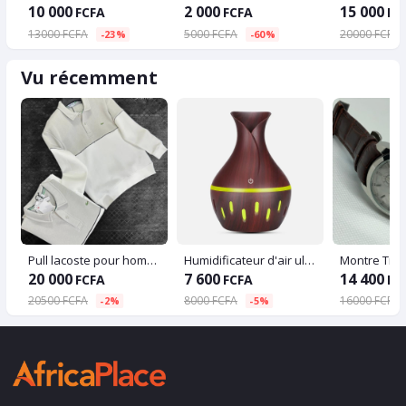
10 000
2 000
15 000
FCFA
FCFA
FC
13000 FCFA
5000 FCFA
20000 FCFA
-23%
-60%
Vu récemment
Pull lacoste pour homme
Humidificateur d'air ultrasonique en bois, diffuseur électrique d'arôme, huile essentielle d'aromathérapie, machine à brume fraîche pour la maison
Montre Tiss
20 000
7 600
14 400
FCFA
FCFA
FC
20500 FCFA
8000 FCFA
16000 FCFA
-2%
-5%