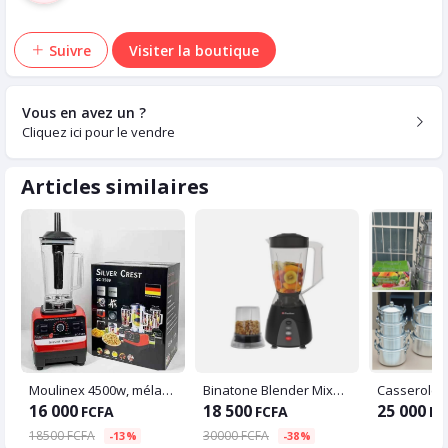
Suivre
Visiter la boutique
Vous en avez un ?
Cliquez ici pour le vendre
Articles similaires
Moulinex 4500w, mélangeur multifonctionnel professionnel, robot culinaire
Binatone Blender Mixeur Moulin 350 W - 1.5 Litres
16 000
18 500
25 000
FCFA
FCFA
FC
18500 FCFA
30000 FCFA
-13%
-38%