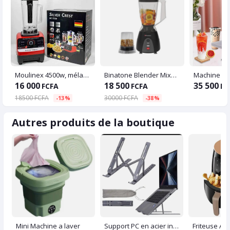
Moulinex 4500w, mélangeur multifonctionnel professionnel, robot culinaire
Binatone Blender Mixeur Moulin 350 W - 1.5 Litres
Machine en
16 000
18 500
35 500
FCFA
FCFA
FC
18500 FCFA
30000 FCFA
-13%
-38%
Autres produits de la boutique
Mini Machine a laver
Support PC en acier inoxydable - Laptop stand