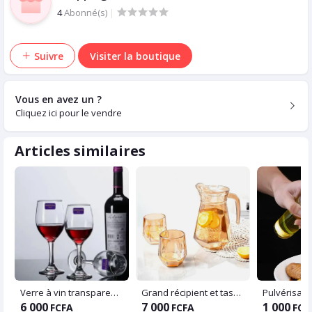
4
Abonné(s)
|
Suivre
Visiter la boutique
Vous en avez un ?
Cliquez ici pour le vendre
Articles similaires
Verre à vin transparente
Grand récipient et tasses en verre
Pulvérisate
6 000
7 000
1 000
FCFA
FCFA
FCF