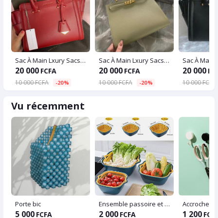
Sac À Main Lxury Sacs À Main Femmes Sacs Designer Femmes PU En Cuir De Mode Solide Couleur Messenger Sac à Bandoulière Sacs À Main
Sac À Main Lxury Sacs À Main Femmes Sacs Designer Femmes PU En Cuir De Mode Solide Couleur Messenger Sac à Bandoulière Sacs À Main
20 000
20 000
20 000
FCFA
FCFA
FC
10 000 FCFA
10 000 FCFA
10 000 FCFA
-20%
-20%
Vu récemment
Porte bic
Ensemble passoire et bols en plastique lot de 6
5 000
2 000
1 200
FCFA
FCFA
FCF