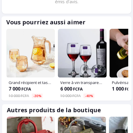
émis d'avis.
Vous pourriez aussi aimer
Grand récipient et tasses en verre
Verre à vin transparente
Pulvérisate
7 000
6 000
1 000
FCFA
FCFA
FCF
10 000 FCFA
10 000 FCFA
-30%
-40%
Autres produits de la boutique