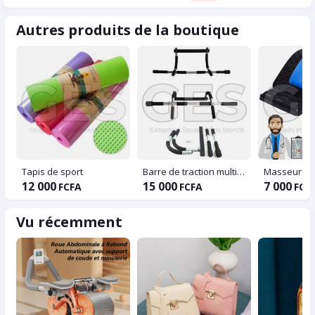
Autres produits de la boutique
Tapis de sport
Barre de traction multifonctions
Masseur de
12 000
15 000
7 000
FCFA
FCFA
FCF
Vu récemment