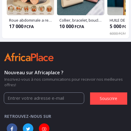
Roue abdominale a rebond automatique avec pose coude pour gymnastique à la maison
Collier, bracelet, boucle + sac
17 000
10 000
5 000
FCFA
FCFA
FCF
6000 FCFA
Nouveau sur Africaplace ?
Inscrivez-vous à nos communications pour recevoir nos meilleures
offres!
Souscrire
RETROUVEZ-NOUS SUR