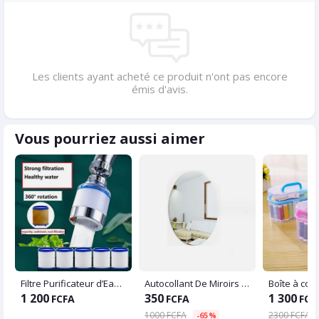
Les clients ayant acheté ce produit n'ont pas encore
émis d'avis.
Vous pourriez aussi aimer
Filtre Purificateur d’Eau pour Robinet
Autocollant De Miroirs Adhésifs De Forme Ovale, Pour Mur Sur Carrelage De Salle De Bain (45*35cm)
1 200
350
1 300
FCFA
FCFA
FCF
1000 FCFA
2300 FCFA
-65%