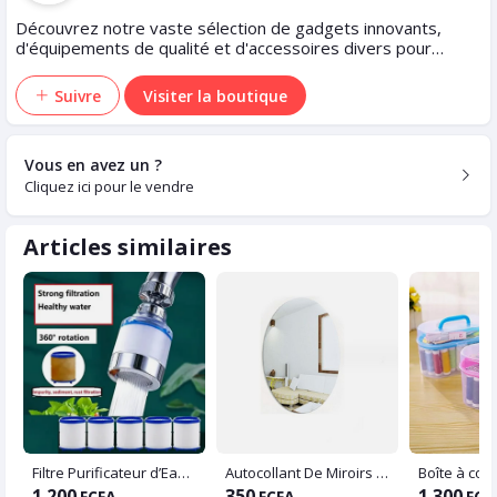
Découvrez notre vaste sélection de gadgets innovants,
d'équipements de qualité et d'accessoires divers pour
améliorer votre expérience sportive.
Suivre
Visiter la boutique
Vous en avez un ?
Cliquez ici pour le vendre
Articles similaires
Filtre Purificateur d’Eau pour Robinet
Autocollant De Miroirs Adhésifs De Forme Ovale, Pour Mur Sur Carrelage De Salle De Bain (45*35cm)
1 200
350
1 300
FCFA
FCFA
FCF