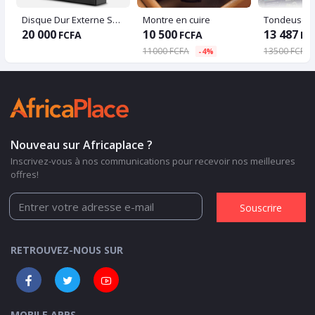
Disque Dur Externe Seagate 500 GIGA
Montre en cuire
20 000
10 500
13 487
FCFA
FCFA
FC
11000 FCFA
13500 FCFA
-4%
Nouveau sur Africaplace ?
Inscrivez-vous à nos communications pour recevoir nos meilleures
offres!
Souscrire
RETROUVEZ-NOUS SUR
MOBILE APPS