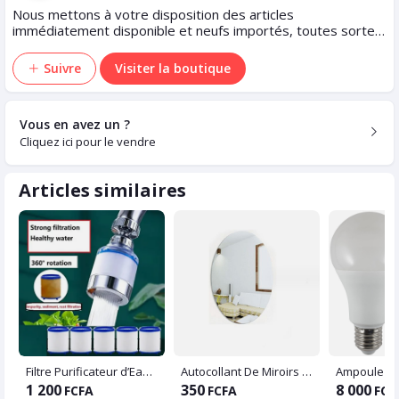
Nous mettons à votre disposition des articles
immédiatement disponible et neufs importés, toutes sortes
d'articles à des prix moins cher
Suivre
Visiter la boutique
Vous en avez un ?
Cliquez ici pour le vendre
Articles similaires
Filtre Purificateur d’Eau pour Robinet
Autocollant De Miroirs Adhésifs De Forme Ovale, Pour Mur Sur Carrelage De Salle De Bain (45*35cm)
Ampoule 12
1 200
350
8 000
FCFA
FCFA
FCF