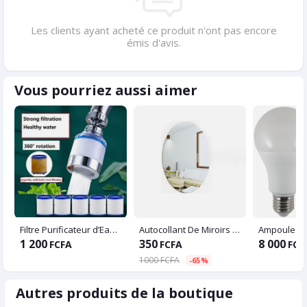
Les clients ayant acheté ce produit n'ont pas encore
émis d'avis.
Vous pourriez aussi aimer
Filtre Purificateur d’Eau pour Robinet
Autocollant De Miroirs Adhésifs De Forme Ovale, Pour Mur Sur Carrelage De Salle De Bain (45*35cm)
Ampoule 12
1 200
350
8 000
FCFA
FCFA
FCF
1000 FCFA
-65%
Autres produits de la boutique