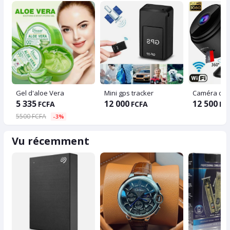
Gel d'aloe Vera
Mini gps tracker
Caméra de s
5 335
12 000
12 500
FCFA
FCFA
FC
5500 FCFA
-3%
Vu récemment