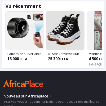
Vu récemment
Caméra de surveillance
All Star Converse Run Star Hike Platform
18 000
25 300
4 500
FCFA
FCFA
FCF
1 645 FCFA
Nouveau sur Africaplace ?
Inscrivez-vous à nos communications pour recevoir nos meilleures
offres!