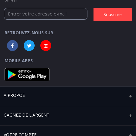
Souscrire
RETROUVEZ-NOUS SUR
MOBILE APPS
A PROPOS
Qui sommes-nous ?
GAGNEZ DE L'ARGENT
Mentions légales
Vendre sur Africaplace
VOTRE COMPTE
Paramètres de confidentialité