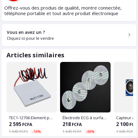
Offrez-vous des produis de qualité, montre connectée,
téléphone portable et tout autre produit électronique
Vous en avez un ?
Cliquez ici pour le vendre
Articles similaires
TEC1-12706 Element peltier
Électrode ECG à surface jetable
2 595
218
2 100
FCFA
FCFA
FCF
1 645 FCFA
1 645 FCFA
1 645 FCFA
-16%
-69%