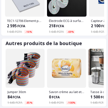
TEC1-12706 Element peltier
Électrode ECG à surface jetable
2 595
218
2 100
FCFA
FCFA
FCF
1 645 FCFA
1 645 FCFA
1 645 FCFA
-16%
-69%
Autres produits de la boutique
Jumper 30cm
Savon crème au lait et au miel - Balea - 150 g
84
0
1 500
FCFA
FCFA
FCF
1 645 FCFA
1 645 FCFA
1 645 FCFA
-85%
-100%