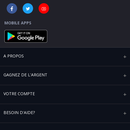
MOBILE APPS
A PROPOS
Qui sommes-nous ?
GAGNEZ DE L'ARGENT
Mentions légales
Vendre sur Africaplace
VOTRE COMPTE
Paramètres de confidentialité
Devenir un partenaire affilié
Conditions générales d'utilisation
Votre compte
BESOIN D'AIDE?
Devenez partenaire de service logistique
Vos commandes
Aide & FAQ