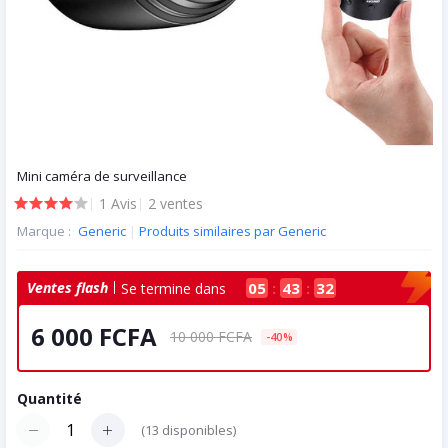
Mini caméra de surveillance
|
1 Avis
|
2 ventes
Marque :
Generic
|
Produits similaires par Generic
Ventes flash
05
:
43
:
32
Se termine dans
6 000 FCFA
10 000 FCFA
-40%
Quantité
(
13
disponibles)