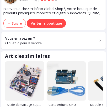
Bienvenue chez *Phénix Global Shop*, votre boutique de
produits physiques importés et digitaux innovants. Qualité,
tendance, service rapide. *Phénix Global – Le monde vous
appartient.*
Suivre
Visiter la boutique
Vous en avez un ?
Cliquez ici pour le vendre
Articles similaires
Kit de démarrage Super Arduino Uno R3
Carte Arduino UNO