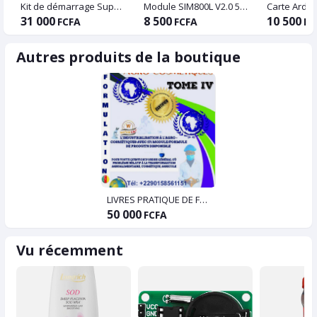
Kit de démarrage Super Arduino Uno R3
Module SIM800L V2.0 5V Sans Fil 101GStore S Façades-Bande W/Capuchon de Câble d'Antenne
Carte Ardu
31 000
8 500
10 500
FCFA
FCFA
FC
Autres produits de la boutique
LIVRES PRATIQUE DE FORMATION AGRO-COSMETIQUE DE 171 MODULES
50 000
FCFA
Vu récemment