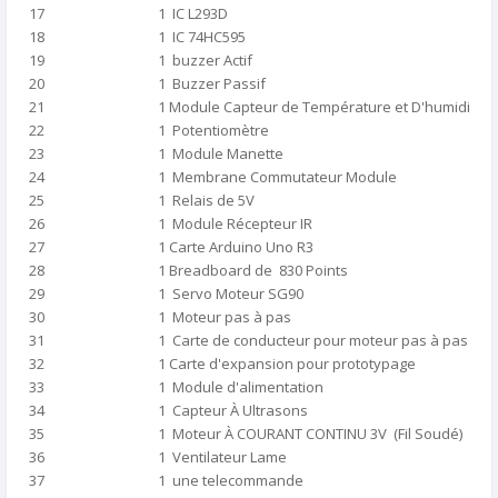
17
1 IC L293D
18
1 IC 74HC595
19
1 buzzer Actif
20
1 Buzzer Passif
21
1 Module Capteur de Température et D'humidité
22
1 Potentiomètre
23
1 Module Manette
24
1 Membrane Commutateur Module
25
1 Relais de 5V
26
1 Module Récepteur IR
27
1 Carte Arduino Uno R3
28
1 Breadboard de 830 Points
29
1 Servo Moteur SG90
30
1 Moteur pas à pas
31
1 Carte de conducteur pour moteur pas à pas UL
32
1 Carte d'expansion pour prototypage
33
1 Module d'alimentation
34
1 Capteur À Ultrasons
35
1 Moteur À COURANT CONTINU 3V (Fil Soudé)
36
1 Ventilateur Lame
37
1 une telecommande