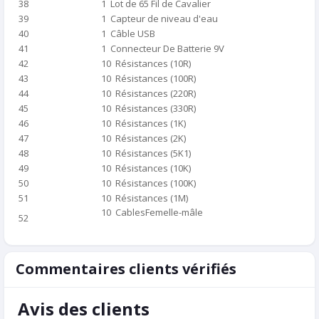
38
1 Lot de 65 Fil de Cavalier
39
1 Capteur de niveau d'eau
40
1 Câble USB
41
1 Connecteur De Batterie 9V
42
10 Résistances (10R)
43
10 Résistances (100R)
44
10 Résistances (220R)
45
10 Résistances (330R)
46
10 Résistances (1K)
47
10 Résistances (2K)
48
10 Résistances (5K1)
49
10 Résistances (10K)
50
10 Résistances (100K)
51
10 Résistances (1M)
10 CablesFemelle-mâle
52
Commentaires clients vérifiés
Avis des clients