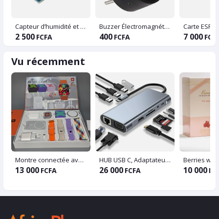
Capteur d’humidité et de température DHT-11
Buzzer Électromagnétique
Carte ESP3
2 500
400
7 000
FCFA
FCFA
FCF
Vu récemment
Montre connectée avec bluetooth aipord 7 bracelet
HUB USB C, Adaptateur USB C 11 en 1 avec 4K-HDMI, VGA, USB 3.0, Type C PD, Ethernet RJ45, Lecteur de Carte SD/TF, AUX 3,5 mm, Compatible avec MacBook Pro/Air, Plus Type C Dispositifs
Berries we
13 000
26 000
10 000
FCFA
FCFA
FC