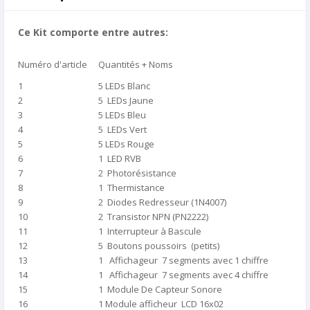
Ce Kit comporte entre autres:
Numéro d'article
Quantités + Noms
1
5 LEDs Blanc
2
5 LEDs Jaune
3
5 LEDs Bleu
4
5 LEDs Vert
5
5 LEDs Rouge
6
1 LED RVB
7
2 Photorésistance
8
1 Thermistance
9
2 Diodes Redresseur (1N4007)
10
2 Transistor NPN (PN2222)
11
1 Interrupteur à Bascule
12
5 Boutons poussoirs (petits)
13
1 Affichageur 7 segments avec 1 chiffre
14
1 Affichageur 7 segments avec 4 chiffre
15
1 Module De Capteur Sonore
16
1 Module afficheur LCD 16x02