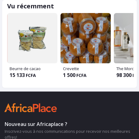
Vu récemment
Beurre de cacao
Crevette
15 133
1 500
98 300
FCFA
FCFA
FC
Nouveau sur Africaplace ?
Inscrivez-vous à nos communications pour recevoir nos meilleures
offres!