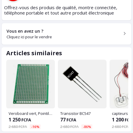
Offrez-vous des produis de qualité, montre connectée,
téléphone portable et tout autre produit électronique
Vous en avez un ?
Cliquez ici pour le vendre
Articles similaires
Veroboard vert, Pointillé 9x15 cm
Transistor BC547
capteurs d
1 250
77
1 200
FCFA
FCFA
FCF
2 680 FCFA
2 680 FCFA
2 680 FCFA
-16%
-86%