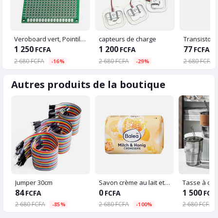
Veroboard vert, Pointillé 9x15 cm
capteurs de charge
Transistor 
1 250
1 200
77
FCFA
FCFA
FCFA
2 680 FCFA
2 680 FCFA
2 680 FCFA
-16%
-29%
Autres produits de la boutique
Jumper 30cm
Savon crème au lait et au miel - Balea - 150 g
84
0
1 500
FCFA
FCFA
FCF
2 680 FCFA
2 680 FCFA
2 680 FCFA
-85%
-100%