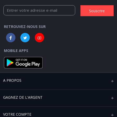
Souscrire
RETROUVEZ-NOUS SUR
MOBILE APPS
A PROPOS
Qui sommes-nous ?
GAGNEZ DE L'ARGENT
Mentions légales
Vendre sur Africaplace
VOTRE COMPTE
Paramètres de confidentialité