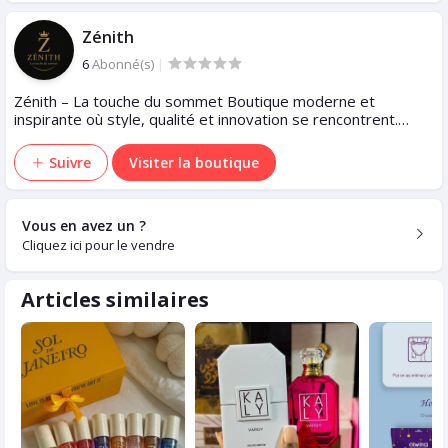
Zénith
6
Abonné(s)
|
Zénith – La touche du sommet Boutique moderne et
inspirante où style, qualité et innovation se rencontrent.
Découvrez des produits uniques pensés pour sublimer votre
quotidien et révéler l’élégance qui sommeille en vous. ✨
Suivre
Visiter la boutique
Vous en avez un ?
Cliquez ici pour le vendre
Articles similaires