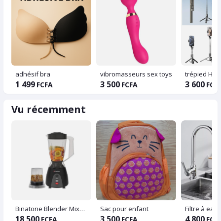
adhésif bra
vibromasseurs sex toys
trépied HD
1 499
3 500
3 600
FCFA
FCFA
FCF
Vu récemment
Binatone Blender Mixeur Moulin 350 W - 1.5 Litres
Sac pour enfant
Filtre à eau
18 500
3 500
4 800
FCFA
FCFA
FCF