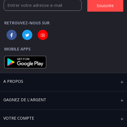
Souscrire
RETROUVEZ-NOUS SUR
MOBILE APPS
A PROPOS
Qui sommes-nous ?
GAGNEZ DE L'ARGENT
Mentions légales
Vendre sur Africaplace
VOTRE COMPTE
Paramètres de confidentialité
Devenir un partenaire affilié