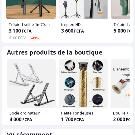
Trépied selfie 1m70cm
trépied HD
3 100
3 600
5 000
FCFA
FCFA
FCF
6100 FCFA
-49%
Autres produits de la boutique
Socle ordinateur
Petite Tondeuses
Douille + a
4 000
1 700
2 000
FCFA
FCFA
FCF
Vu récemment