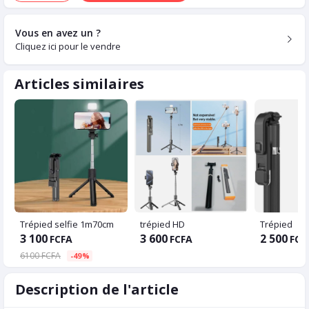
Vous en avez un ?
Cliquez ici pour le vendre
Articles similaires
Trépied selfie 1m70cm
trépied HD
Trépied
3 100
3 600
2 500
FCFA
FCFA
FCF
6100 FCFA
-49%
Description de l'article