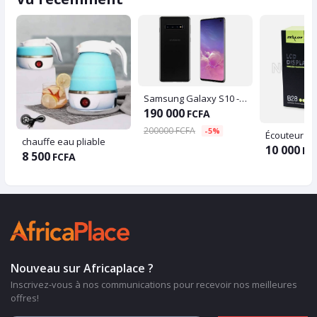
Samsung Galaxy S10 - 6.1" - 4G - 8RAM -128 Go - 16Mpx - 2xSIM
190 000
FCFA
200000 FCFA
-5%
Écouteur
chauffe eau pliable
10 000
FC
8 500
FCFA
Nouveau sur Africaplace ?
Inscrivez-vous à nos communications pour recevoir nos meilleures
offres!