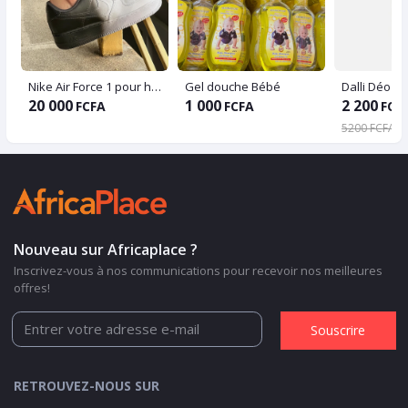
Nike Air Force 1 pour homme couleur blanc/noir
Gel douche Bébé
20 000
1 000
2 200
FCFA
FCFA
FCF
5200 FCFA
Nouveau sur Africaplace ?
Inscrivez-vous à nos communications pour recevoir nos meilleures
offres!
Souscrire
RETROUVEZ-NOUS SUR