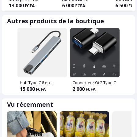
13 000
6 000
6 500
FCFA
FCFA
FCF
Autres produits de la boutique
Hub Type C 8 en 1
Connecteur OtG Type C
15 000
2 000
FCFA
FCFA
Vu récemment