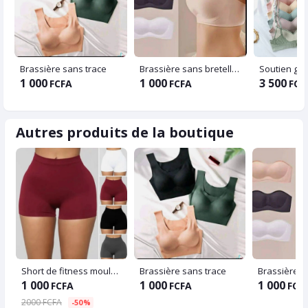
Brassière sans trace
Brassière sans bretelles
Soutien gorg
1 000
1 000
3 500
FCFA
FCFA
FCF
Autres produits de la boutique
Short de fitness moulant à taille haute élastique pour femme, culotte d'exercice solide, slim, tendance
Brassière sans trace
1 000
1 000
1 000
FCFA
FCFA
FCF
2000 FCFA
-50%