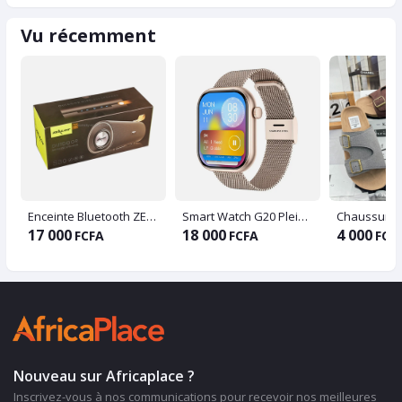
Vu récemment
Enceinte Bluetooth ZEALOT S30 Portable Noir
Smart Watch G20 Plein écran OLED
17 000
18 000
4 000
FCFA
FCFA
FCF
Nouveau sur Africaplace ?
Inscrivez-vous à nos communications pour recevoir nos meilleures