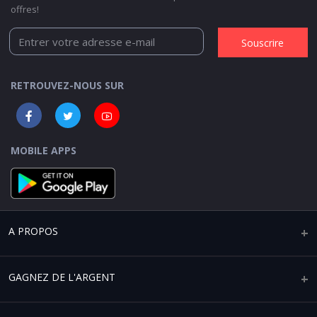
offres!
Souscrire
RETROUVEZ-NOUS SUR
MOBILE APPS
A PROPOS
Qui sommes-nous ?
GAGNEZ DE L'ARGENT
Mentions légales