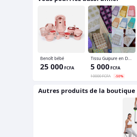
Benoît bébé
Tissu Guipure en Dentelle, Style Africain, longueur 5Yards, pour événements spéciaux et tenus occasionnelles
25 000
5 000
FCFA
FCFA
10000 FCFA
-50%
Autres produits de la boutique