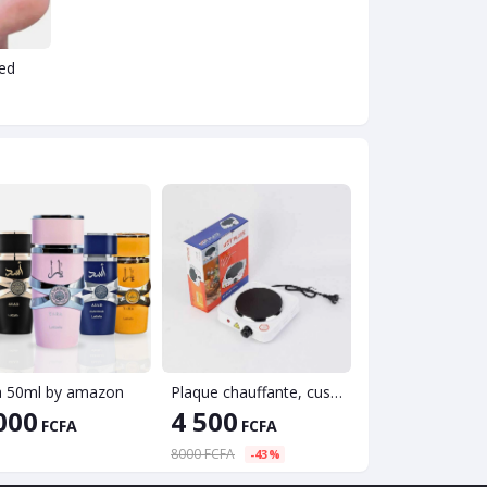
ed
a 50ml by amazon
Plaque chauffante, cusinière électrique - 1000 watt
000
4 500
4 000
FCFA
FCFA
FCFA
8000 FCFA
-43%