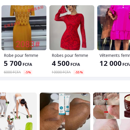
Robe pour femme
Robes pour femme
Vêtements fem
5 700
4 500
12 000
FCFA
FCFA
FCF
6000 FCFA
10000 FCFA
-5%
-55%