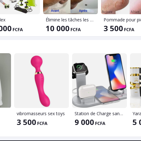
lex
Élimine les tâches les cicatrices
Pommade pour pi
000
10 000
3 500
FCFA
FCFA
FCFA
vibromasseurs sex toys
Station de Charge sans Fil 6 en 1, Station de Charge rotative à 360° pour Apple/Micro/Téléphone de Type C/Airpods, Chargement sans Fil Qi pour iPhone 8/9/10/11/série 12/Samsung, Support pour iWatch
Yar
3 500
9 000
5 
FCFA
FCFA