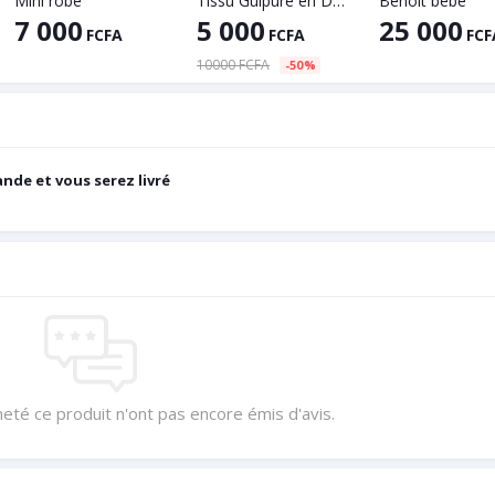
Mini robe
Tissu Guipure en Dentelle, Style Africain, longueur 5Yards, pour événements spéciaux et tenus occasionnelles
Benoît bébé
7 000
5 000
25 000
FCFA
FCFA
FCF
10000 FCFA
-50%
nde et vous serez livré
heté ce produit n'ont pas encore émis d'avis.