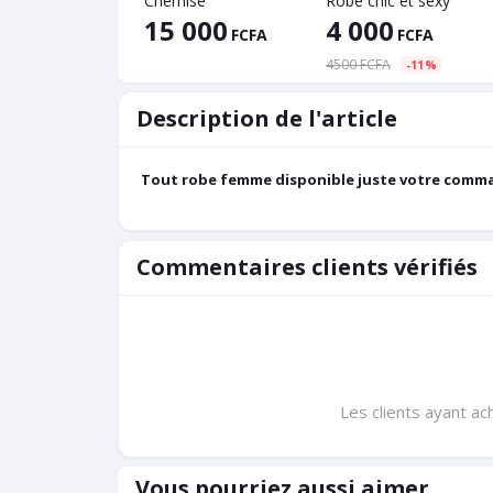
Chemise
Robe chic et sexy
15 000
4 000
FCFA
FCFA
4500 FCFA
-11%
Description de l'article
Tout robe femme disponible juste votre comma
Commentaires clients vérifiés
Les clients ayant ac
Vous pourriez aussi aimer