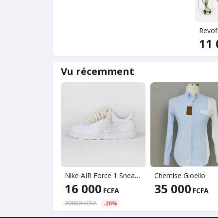
Revof
11 
Vu récemment
Nike AIR Force 1 Sneaker - Dicke
Chemise Gioello
16 000
35 000
FCFA
FCFA
20000 FCFA
-20%