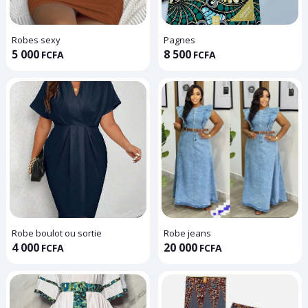
Robes sexy
Pagnes
5 000
8 500
FCFA
FCFA
Robe boulot ou sortie
Robe jeans
4 000
20 000
FCFA
FCFA