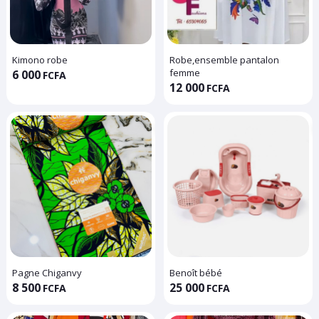
Kimono robe
Robe,ensemble pantalon
femme
6 000
FCFA
12 000
FCFA
Pagne Chiganvy
Benoît bébé
8 500
25 000
FCFA
FCFA