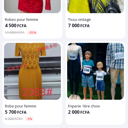
Robes pour femme
Tissu vintage
4 500
7 000
FCFA
FCFA
10 000 FCFA
-55%
Robe pour femme
Friperie 1ère choix
5 700
2 000
FCFA
FCFA
6 000 FCFA
-5%