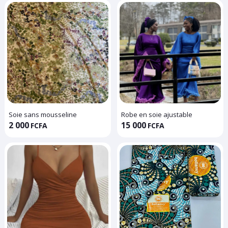
Soie sans mousseline
Robe en soie ajustable
2 000
15 000
FCFA
FCFA