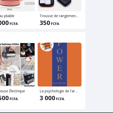
u pliable
Trousse de rangement d'accessoires
000
350
6 700
FCFA
FCFA
FCFA
euse Électrique
La psychologie de l'argent: Quelques leçons intemporelles sur la richesse, la cupidité et le bonheur
500
3 000
25 500
FCFA
FCFA
FCF
30000 FCFA
-15