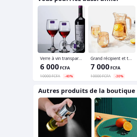
Verre à vin transparente
Grand récipient et tasses en verre
6 000
7 000
FCFA
FCFA
10000 FCFA
10000 FCFA
-40%
-30%
Autres produits de la boutique