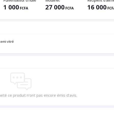
Pulvérisateur d'huile
Moulinet
1 000
27 000
16 000
FCFA
FCFA
FCF
semi vitré
heté ce produit n'ont pas encore émis d'avis.