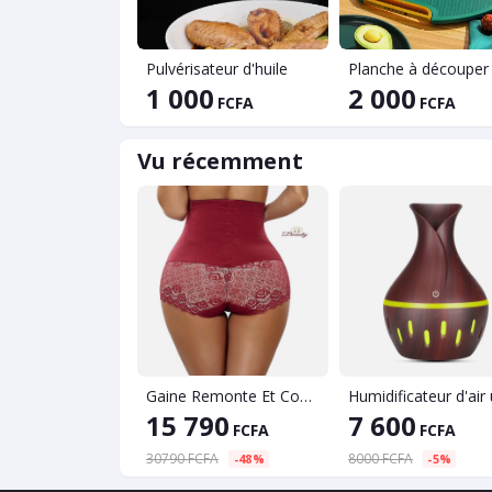
Pulvérisateur d'huile
Planche à découper
1 000
2 000
FCFA
FCFA
Vu récemment
Gaine Remonte Et Complète Les Fesses Pour Femme
15 790
7 600
FCFA
FCFA
30790 FCFA
8000 FCFA
-48%
-5%