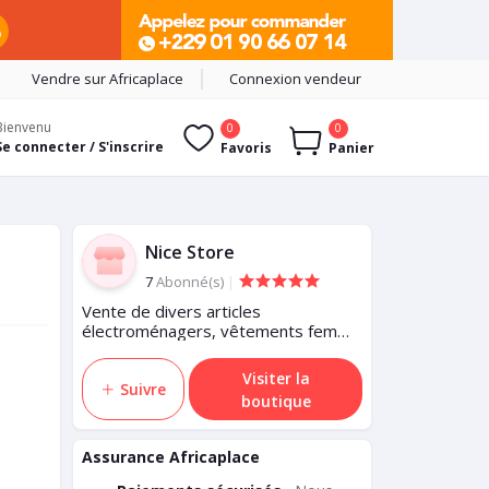
Vendre sur Africaplace
Connexion vendeur
Bienvenu
0
0
Se connecter / S'inscrire
Favoris
Panier
Nice Store
7
Abonné(s)
|
Vente de divers articles
électroménagers, vêtements femme
et enfants, chaussures et autres
accessoires pour femmes et
Visiter la
femmes
Suivre
boutique
Assurance Africaplace