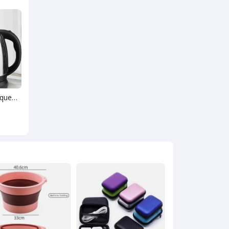
Bouilloire électrique en acier inoxydable 2l, chauffe-eau, machine à thé.
Bol en porcelaine de 3 pièces
Louche en silicone
6 000
7 500
6 00
FCFA
FCFA
14500 FCFA
9000 FCF
-48%