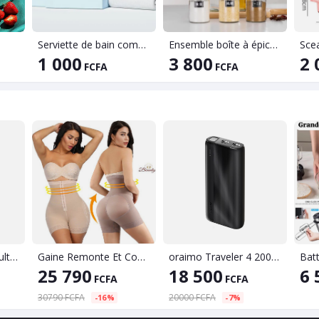
Serviette de bain compressé
Ensemble boîte à épices et bouteille d'huile
Scea
1 000
3 800
2 
FCFA
FCFA
Humidificateur d'air ultrasonique en bois, diffuseur électrique d'arôme, huile essentielle d'aromathérapie, machine à brume fraîche pour la maison
Gaine Remonte Et Complète Les Fesses Pour Femme
oraimo Traveler 4 20000mAh 2.1A Triple Ports Charge Rapide LED Power Bank
Batt
25 790
18 500
6 
FCFA
FCFA
30790 FCFA
20000 FCFA
-16%
-7%