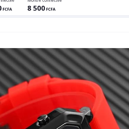
nnectée
Montre connectée
0
8 500
FCFA
FCFA