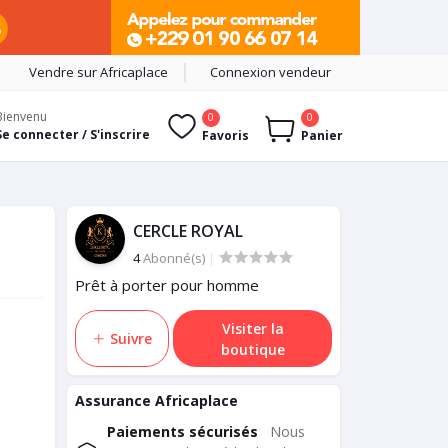
Vendre sur Africaplace
Connexion vendeur
Bienvenu
0
0
Se connecter / S'inscrire
Favoris
Panier
CERCLE ROYAL
4
Abonné(s)
|
Prêt à porter pour homme
Visiter la
Suivre
boutique
Assurance Africaplace
Paiements sécurisés
Nous