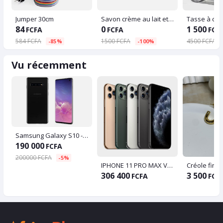
Jumper 30cm
Savon crème au lait et au miel - Balea - 150 g
84
0
1 500
FCFA
FCFA
FCF
584 FCFA
1500 FCFA
4500 FCFA
-85%
-100%
Vu récemment
Samsung Galaxy S10 - 6.1" - 4G - 8RAM -128 Go - 16Mpx - 2xSIM
190 000
FCFA
200000 FCFA
-5%
IPHONE 11 PRO MAX VENU PROPRE
Créole fine
306 400
3 500
FCFA
FCF