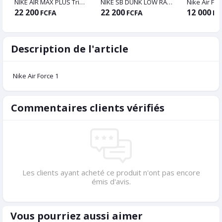
NIKE AIR MAX PLUS Triple Black
NIKE SB DUNK LOW RAYSSA LEAL
22 200
22 200
12 000
FCFA
FCFA
FC
Description de l'article
Nike Air Force 1
Commentaires clients vérifiés
Les clients ayant acheté ce produit n'ont pas encore
émis d'avis.
Vous pourriez aussi aimer