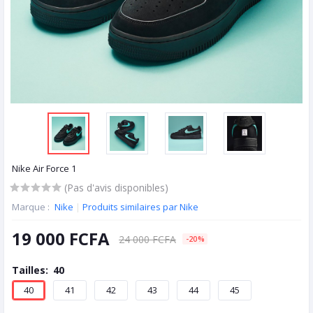
Nike Air Force 1
(Pas d'avis disponibles)
Marque :
Nike
|
Produits similaires par Nike
19 000 FCFA
24 000 FCFA
-20%
Tailles:
40
40
41
42
43
44
45