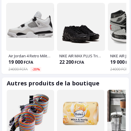
Air Jordan 4 Retro Military Black
NIKE AIR MAX PLUS Triple Black
19 000
22 200
19 000
FCFA
FCFA
FC
24000 FCFA
24000 FCFA
-20%
Autres produits de la boutique