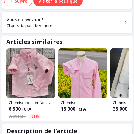
Suivre
Visiter la boutique
Vous en avez un ?
Cliquez ici pour le vendre
Articles similaires
Chemise rose enfant US Polo . classique
Chemise
6 500
15 000
35 000
FCFA
FCFA
FC
9500 FCFA
-31%
Description de l'article