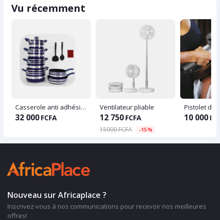
Vu récemment
Casserole anti adhésif lot de 6 pièces
Ventilateur pliable
Pistolet de
32 000
12 750
10 000
FCFA
FCFA
FC
15000 FCFA
-15%
Nouveau sur Africaplace ?
Inscrivez-vous à nos communications pour recevoir nos meilleures
offres!