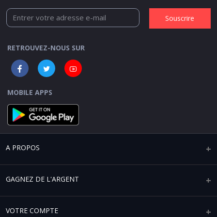
Souscrire
RETROUVEZ-NOUS SUR
MOBILE APPS
A PROPOS
Qui sommes-nous ?
GAGNEZ DE L'ARGENT
Mentions légales
Vendre sur Africaplace
VOTRE COMPTE
Paramètres de confidentialité