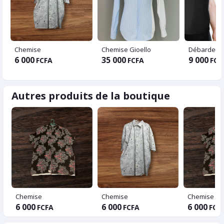
Chemise
Chemise Gioello
Débardeur 
6 000
35 000
9 000
FCFA
FCFA
FCF
Autres produits de la boutique
Chemise
Chemise
Chemise
6 000
6 000
6 000
FCFA
FCFA
FCF