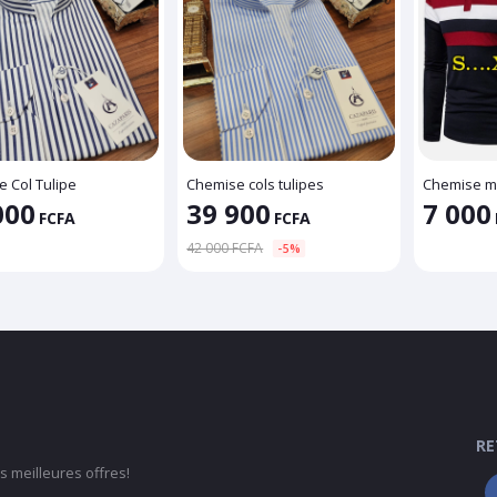
 Col Tulipe
Chemise cols tulipes
Chemise m
000
39 900
7 000
FCFA
FCFA
42 000 FCFA
-5%
RE
 meilleures offres!