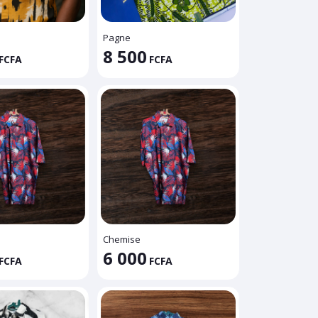
Pagne
8 500
FCFA
FCFA
Chemise
6 000
FCFA
FCFA