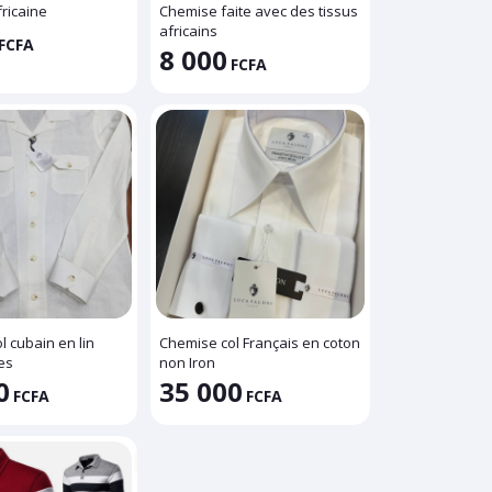
ricaine
Chemise faite avec des tissus
africains
FCFA
8 000
FCFA
 cubain en lin
Chemise col Français en coton
es
non Iron
0
35 000
FCFA
FCFA