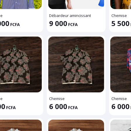
se
Débardeur amincissant
Chemise
000
9 000
5 500
FCFA
FCFA
se
Chemise
Chemise
00
6 000
6 000
FCFA
FCFA