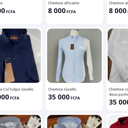
se
Chemise africaine
Chemise af
00
8 000
8 000
FCFA
FCFA
 Col Tulipe Gioello
Chemise Gioello
Chemise col
deux poch
000
35 000
FCFA
FCFA
35 00