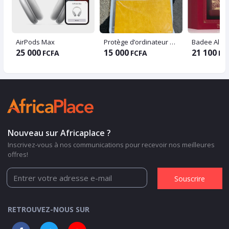
AirPods Max
Protège d’ordinateur et ordinateur
25 000
15 000
21 100
FCFA
FCFA
FC
Nouveau sur Africaplace ?
Inscrivez-vous à nos communications pour recevoir nos meilleures
offres!
Souscrire
RETROUVEZ-NOUS SUR