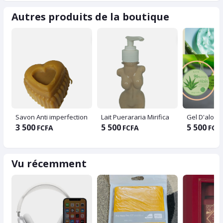
Autres produits de la boutique
Savon Anti imperfection
Lait Puerararia Mirifica
Gel D'aloès
3 500
5 500
5 500
FCFA
FCFA
FCF
Vu récemment