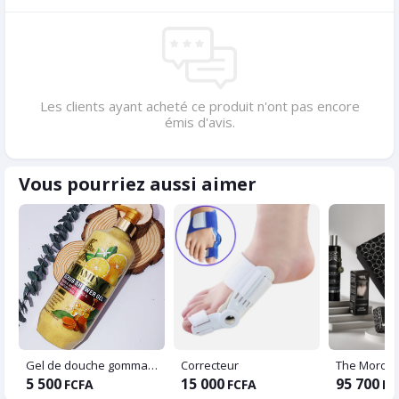
Les clients ayant acheté ce produit n'ont pas encore
émis d'avis.
Vous pourriez aussi aimer
Gel de douche gommant
Correcteur
5 500
15 000
95 700
FCFA
FCFA
FC