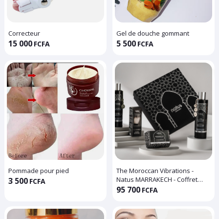
Correcteur
Gel de douche gommant
15 000
5 500
FCFA
FCFA
Pommade pour pied
The Moroccan Vibrations -
Natus MARRAKECH - Coffret
3 500
FCFA
Beauté pour Homme à l'Huile
95 700
FCFA
d'Argan