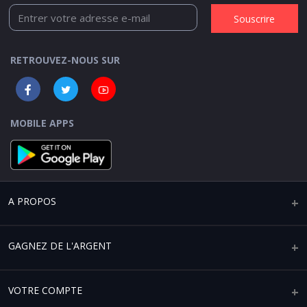
Souscrire
RETROUVEZ-NOUS SUR
MOBILE APPS
A PROPOS
Qui sommes-nous ?
GAGNEZ DE L'ARGENT
Mentions légales
Vendre sur Africaplace
VOTRE COMPTE
Paramètres de confidentialité