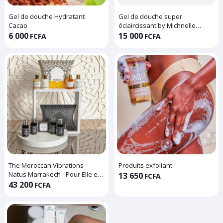
Gel de douche Hydratant
Gel de douche super
Cacao
éclaircissant by Michnelle
cosmétique
6 000
15 000
FCFA
FCFA
The Moroccan Vibrations -
Produits exfoliant
Natus Marrakech - Pour Elle et
13 650
FCFA
pour Lui
43 200
FCFA