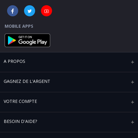
MOBILE APPS
A PROPOS
Qui sommes-nous ?
GAGNEZ DE L'ARGENT
Mentions légales
Vendre sur Africaplace
VOTRE COMPTE
Paramètres de confidentialité
Devenir un partenaire affilié
Conditions générales d'utilisation
Votre compte
BESOIN D'AIDE?
Devenez partenaire de service logistique
Vos commandes