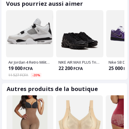
Vous pourriez aussi aimer
Air Jordan 4 Retro Military Black
NIKE AIR MAX PLUS Triple Black
19 000
22 200
25 000
FCFA
FCFA
FC
11 527 FCFA
-20%
Autres produits de la boutique