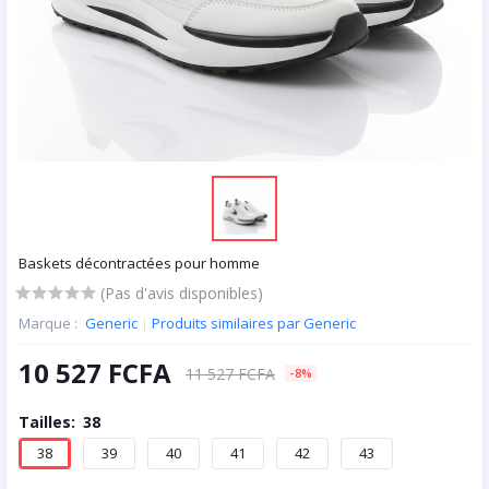
Baskets décontractées pour homme
(Pas d'avis disponibles)
Marque :
Generic
|
Produits similaires par Generic
10 527 FCFA
11 527 FCFA
-8%
Tailles:
38
38
39
40
41
42
43