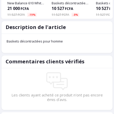
New Balance 610 White Blue Grey
Baskets décontractées pour homme
21 000
10 527
10 527
FCFA
FCFA
FC
11 527 FCFA
11 527 FCFA
11 527 FCFA
-19%
-8%
Description de l'article
Baskets décontractées pour homme
Commentaires clients vérifiés
Les clients ayant acheté ce produit n'ont pas encore
émis d'avis.