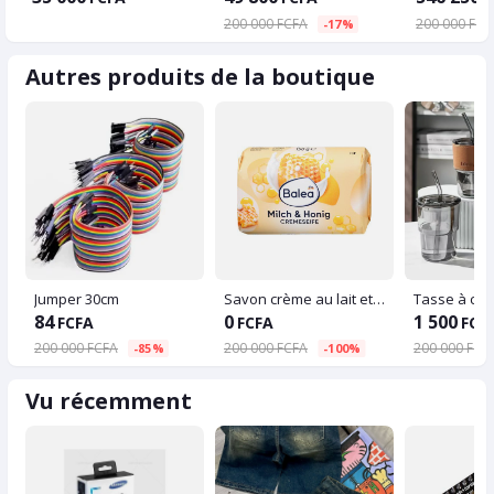
200 000 FCFA
200 000 FCF
-17%
Autres produits de la boutique
Jumper 30cm
Savon crème au lait et au miel - Balea - 150 g
84
0
1 500
FCFA
FCFA
FCF
200 000 FCFA
200 000 FCFA
200 000 FCF
-85%
-100%
Vu récemment