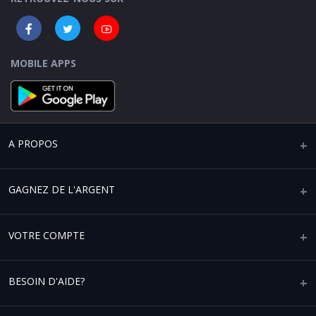
MOBILE APPS
A PROPOS
Qui sommes-nous ?
GAGNEZ DE L'ARGENT
Mentions légales
Vendre sur Africaplace
VOTRE COMPTE
Paramètres de confidentialité
Devenir un partenaire affilié
Conditions générales d'utilisation
Votre compte
BESOIN D'AIDE?
Devenez partenaire de service logistique
Vos commandes