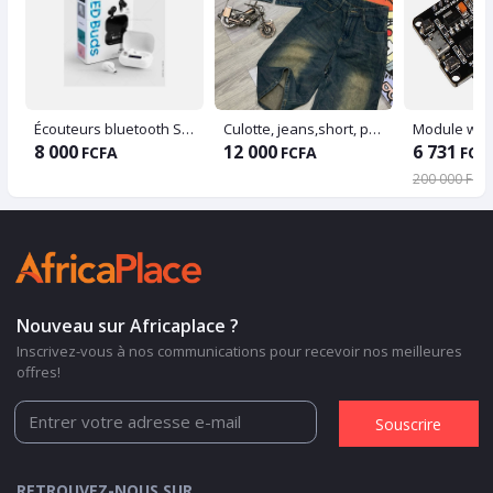
Écouteurs bluetooth Samsung
Culotte, jeans,short, pantalon
8 000
12 000
6 731
FCFA
FCFA
FCF
200 000 FCF
Nouveau sur Africaplace ?
Inscrivez-vous à nos communications pour recevoir nos meilleures
offres!
Souscrire
RETROUVEZ-NOUS SUR