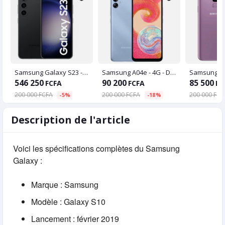
Samsung Galaxy S23 - 6,1"- 8/128 Go - 50 Mpx - Noir
Samsung A04e - 4G - Dual Sim - 6,5" - 4/128 Go - 13/5 Mpx - Bleu
Samsung s
546 250
90 200
85 500
FCFA
FCFA
FC
200 000 FCFA
200 000 FCFA
200 000 FCF
-5%
-18%
Description de l'article
Voici les spécifications complètes du Samsung
Galaxy :
Marque : Samsung
Modèle : Galaxy S10
Lancement : février 2019