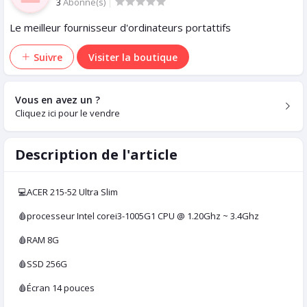
3
Abonné(s)
|
Le meilleur fournisseur d'ordinateurs portattifs
Suivre
Visiter la boutique
Vous en avez un ?
Cliquez ici pour le vendre
Description de l'article
💻ACER 215-52 Ultra Slim
🩸processeur Intel corei3-1005G1 CPU @ 1.20Ghz ~ 3.4Ghz
🩸RAM 8G
🩸SSD 256G
🩸Écran 14 pouces