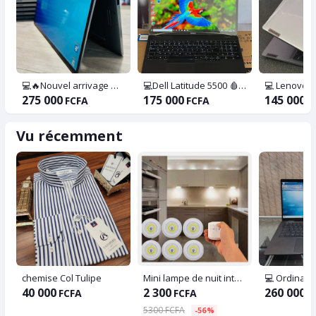
💻🔥Nouvel arrivage 💧 DELL Latitude x360 7400 2 en 1 💧Core i7 💧RAM 16 GB
💻Dell Latitude 5500 🩸 Core i5 4.10Ghz 🩸 Écran Full HD 💫Reconnaissance faciale
275 000
175 000
145 000
FCFA
FCFA
F
Vu récemment
chemise Col Tulipe
Mini lampe de nuit intelligente sans fil télécommandée à intensité variable Mini LED décorative pour placard
40 000
2 300
260 000
FCFA
FCFA
F
5300 FCFA
-56%