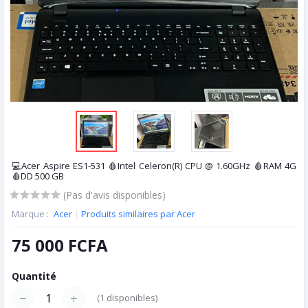
💻Acer Aspire ES1-531 🩸Intel Celeron(R) CPU @ 1.60GHz 🩸RAM 4G
🩸DD 500 GB
(Pas d'avis disponibles)
Marque :
Acer
|
Produits similaires par Acer
75 000 FCFA
Quantité
(
1
disponibles)