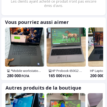
Les clients ayant acheté ce produit n'ont pas encore
émis d'avis.
Vous pourriez aussi aimer
💻 *Mobile workstation Dell XPS 15 9550 Gaming core i7 6ème génération
💻HP Probook 650G2 🩸Core i7 @ 2.70Ghz 🩸 SSD 256G 🩸RAM 8G 🩸6ème génération
280 000
165 000
200 000
FCFA
FCFA
F
Autres produits de la boutique