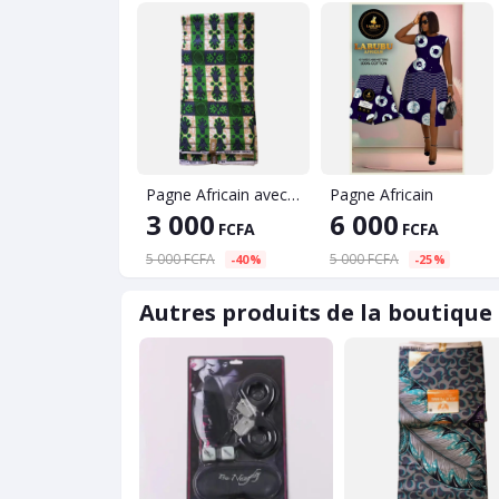
Pagne Africain avec Tissu Hollandais demi-pièce(6 mètres)
Pagne Africain
3 000
6 000
FCFA
FCFA
5 000 FCFA
5 000 FCFA
-40%
-25%
Autres produits de la boutique