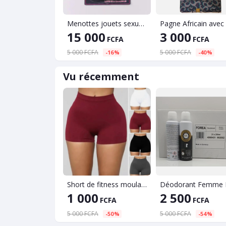
Menottes jouets sexuels pour Couples Bondage ensemble
15 000
3 000
FCFA
FCFA
5 000 FCFA
5 000 FCFA
-16%
-40%
Vu récemment
Short de fitness moulant à taille haute élastique pour femme, culotte d'exercice solide, slim, tendance
1 000
2 500
FCFA
FCFA
5 000 FCFA
5 000 FCFA
-50%
-54%