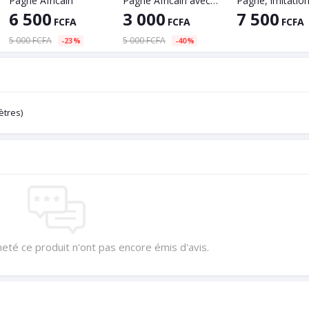
Pagne Africain
Pagne Africain avec Tissu Hollandais demi-pièce(6 mètres)
6 500
3 000
7 500
FCFA
FCFA
FCFA
5 000 FCFA
5 000 FCFA
-23%
-40%
ètres)
heté ce produit n'ont pas encore émis d'avis.