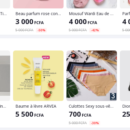
Pagne Africain avec Tissu Hollandais demi-pièce(6 mètres)
Beau parfum rose conçu pour les filles adapté pour donner du parfum à de bons amis
Mousuf Wardi Eau de parfum
3 000
4 000
4 
FCFA
FCFA
5 000 FCFA
5 000 FCFA
5 00
-50%
-42%
Déodorant Femme Invisible, Forea
Baume à lèvre ARVEA
Culottes Sexy sous-vêtements sans couture culottes Lingerie pour femme caleçon doux couleur unie taille basse slips intimes
Dio
5 500
700
25
FCFA
FCFA
5 000 FCFA
-30%