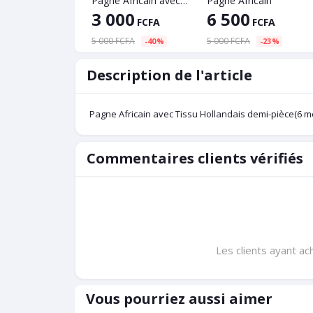
Pagne Africain avec Tissu Hollandais demi-pièce(6 mètres)
Pagne Africain
3 000
6 500
FCFA
FCFA
5 000 FCFA
5 000 FCFA
-40%
-23%
Description de l'article
Pagne Africain avec Tissu Hollandais demi-pièce(6 m
Commentaires clients vérifiés
Les clients ayant ac
Vous pourriez aussi aimer