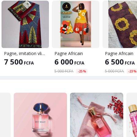
Pagne, imitation vlisco, couture africaine,
Pagne Africain
Pagne Africain
7 500
6 000
6 500
FCFA
FCFA
FCFA
5 000 FCFA
5 000 FCFA
-25%
-23%