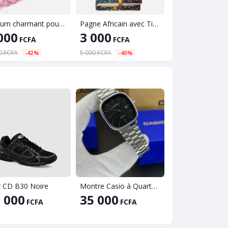
Parfum charmant pour hommes et femmes
Pagne Africain avec Tissu Hollandais demi-pièce(6 mètres)
000
3 000
3 000
FCFA
FCFA
FCFA
0 FCFA
5 000 FCFA
5 000 FCFA
-42%
-40%
-40%
r CD B30 Noire
Montre Casio à Quartz digital
Pose télé, Guér
 000
35 000
94 990
FCFA
FCFA
FCF
5 000 FCFA
-0%