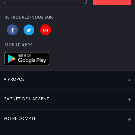
RETROUVEZ-NOUS SUR
MOBILE APPS
A PROPOS
Qui sommes-nous ?
GAGNEZ DE L'ARGENT
Mentions légales
Vendre sur Africaplace
VOTRE COMPTE
Paramètres de confidentialité
Devenir un partenaire affilié
Conditions générales d'utilisation