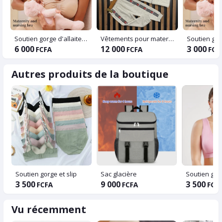
Soutien gorge d'allaitement
Vêtements pour maternité
6 000
12 000
3 000
FCFA
FCFA
FCF
Autres produits de la boutique
Soutien gorge et slip
Sac glacière
3 500
9 000
3 500
FCFA
FCFA
FCF
Vu récemment