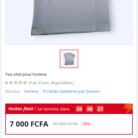
Tee-shirt pour homme
(Pas d'avis disponibles)
Marque :
Generic
|
Produits similaires par Generic
Ventes flash
20
:
48
:
26
Se termine dans
7 000 FCFA
10 000 FCFA
-30%