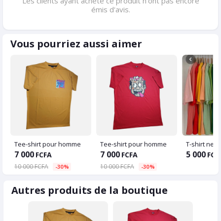
Les clients ayant acheté ce produit n'ont pas encore
émis d'avis.
Vous pourriez aussi aimer
Tee-shirt pour homme
Tee-shirt pour homme
T-shirt neuf
7 000
7 000
5 000
FCFA
FCFA
FCF
10 000 FCFA
10 000 FCFA
-30%
-30%
Autres produits de la boutique