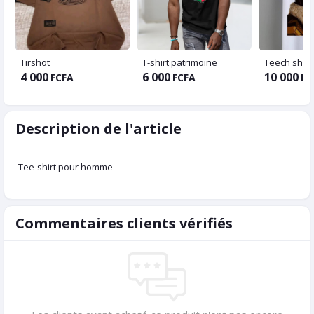
Tirshot
T-shirt patrimoine
4 000
6 000
10 000
FCFA
FCFA
FC
Description de l'article
Tee-shirt pour homme
Commentaires clients vérifiés