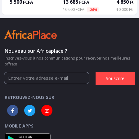
5 500
13 685
4 850
FCFA
FCFA
FCF
10 000 FCFA
10 000 FCFA
-26%
Nouveau sur Africaplace ?
Inscrivez-vous à nos communications pour recevoir nos meilleures
offres!
Souscrire
RETROUVEZ-NOUS SUR
MOBILE APPS