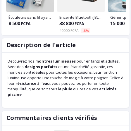
Écouteurs sans fil ayant des bouts fines
Enceinte Bluetooth JBL Boombox 3 – Son Puissant & Autonomie 24h
8 500
38 800
15 000
FCFA
FCFA
FC
40000 FCFA
-3%
Description de l'article
Découvrez nos
montres lumineuses
pour enfants et adultes,
Avec des
designs parfaits
et une étanchéité garantie, ces
montres sont idéales pour toutes les occasions. Leur fonction
lumineuse apporte une touche de magie à votre poignet. Grâce à
leur
résistance à l'eau,
vous pouvez les porter en toute
tranquillité, que ce soit sous l
a pluie
ou lors de vos
activités
piscine
.
Commentaires clients vérifiés