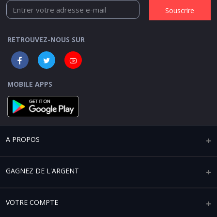
Souscrire
RETROUVEZ-NOUS SUR
MOBILE APPS
A PROPOS
Qui sommes-nous ?
GAGNEZ DE L'ARGENT
Mentions légales
Vendre sur Africaplace
VOTRE COMPTE
Paramètres de confidentialité