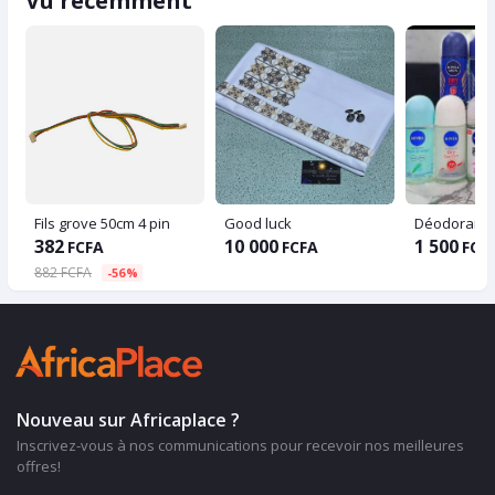
Vu récemment
Fils grove 50cm 4 pin
Good luck
Déodorant
382
10 000
1 500
FCFA
FCFA
FCF
882 FCFA
-56%
Nouveau sur Africaplace ?
Inscrivez-vous à nos communications pour recevoir nos meilleures
offres!