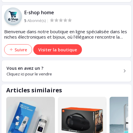
E-shop home
5
Abonné(s)
|
Bienvenue dans notre boutique en ligne spécialisée dans les
niches électroniques et bijoux, où l'élégance rencontre la
technologie. Trouvez le parfait équilibre entre beauté et
innovation chez nous.
Suivre
Visiter la boutique
Vous en avez un ?
Cliquez ici pour le vendre
Articles similaires