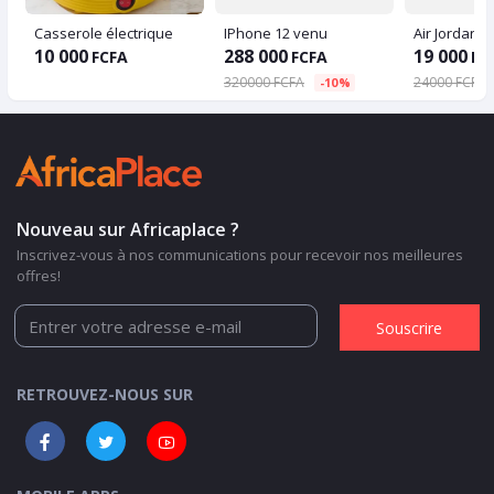
Casserole électrique
IPhone 12 venu
10 000
288 000
19 000
FCFA
FCFA
FC
320000 FCFA
24000 FCFA
-10%
Nouveau sur Africaplace ?
Inscrivez-vous à nos communications pour recevoir nos meilleures
offres!
Souscrire
RETROUVEZ-NOUS SUR