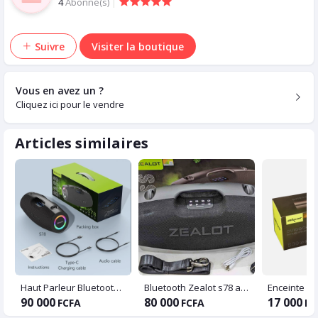
4
Abonné(s)
|
Suivre
Visiter la boutique
Vous en avez un ?
Cliquez ici pour le vendre
Articles similaires
Haut Parleur Bluetooth ZEALOT S78
Bluetooth Zealot s78 authentic waterproof scellé
90 000
80 000
17 000
FCFA
FCFA
FC