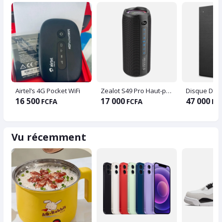
Airtel’s 4G Pocket WiFi
Zealot S49 Pro Haut-parleur Bluetooth sans fil portable
16 500
17 000
47 000
FCFA
FCFA
FC
Vu récemment