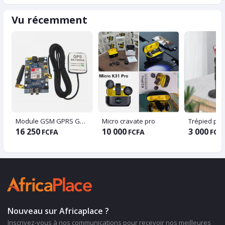
Vu récemment
Module GSM GPRS GPS SIM808
Micro cravate pro
Trépied por
16 250
10 000
3 000
FCFA
FCFA
FCF
Nouveau sur Africaplace ?
Inscrivez-vous à nos communications pour recevoir nos meilleures