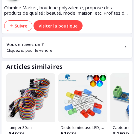
Olamide Market, boutique polyvalente, propose des
produits de qualité : beauté, mode, maison, etc. Profitez de
prix abordables, livraison rapide et service client dédié pour
une expérience d'achat unique !
Suivre
Visiter la boutique
Vous en avez un ?
Cliquez ici pour le vendre
Articles similaires
Jumper 30cm
Diode lumineuse LED, composant de bricolage, vert, bleu, blanc, jaune, rouge
84
52
3 150
FCFA
FCFA
FCF