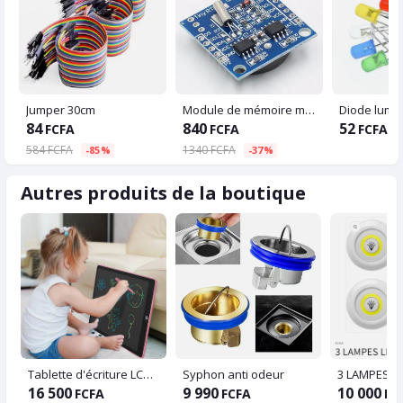
Jumper 30cm
Module de mémoire minuscule RTC I2C 24C32 DS1307, horloge RTC sans batterie, Arduino
84
840
52
FCFA
FCFA
FCFA
584 FCFA
1340 FCFA
-85%
-37%
Autres produits de la boutique
Tablette d'écriture LCD pour enfants
Syphon anti odeur
16 500
9 990
10 000
FCFA
FCFA
FC