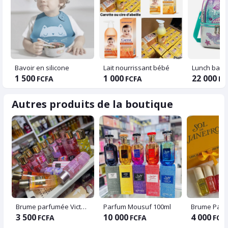
Bavoir en silicone
Lait nourrissant bébé
Lunch bag /
1 500
1 000
22 000
FCFA
FCFA
FC
Autres produits de la boutique
Brume parfumée Victoria’s Secret
Parfum Mousuf 100ml
3 500
10 000
4 000
FCFA
FCFA
FCF