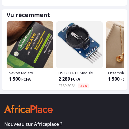
Vu récemment
Savon Molato
DS3231 RTC Module
1 500
2 289
1 500
FCFA
FCFA
FCF
2789 FCFA
-17%
Nouveau sur Africaplace ?