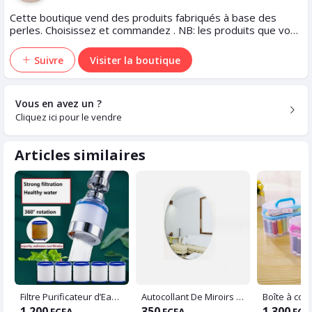
Cette boutique vend des produits fabriqués à base des
perles. Choisissez et commandez . NB: les produits que vous
allez commander seront fabriquer avant la livraison.
Suivre
Visiter la boutique
Vous en avez un ?
Cliquez ici pour le vendre
Articles similaires
Filtre Purificateur d’Eau pour Robinet
Autocollant De Miroirs Adhésifs De Forme Ovale, Pour Mur Sur Carrelage De Salle De Bain (45*35cm)
1 200
350
1 300
FCFA
FCFA
FCF