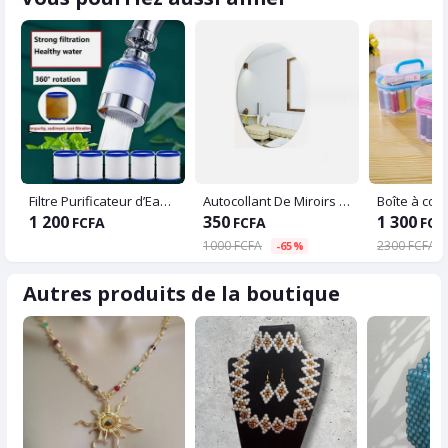
Filtre Purificateur d’Eau pour Robinet
Autocollant De Miroirs Adhésifs De Forme Ovale, Pour Mur Sur Carrelage De Salle De Bain (45*35cm)
1 200
350
1 300
FCFA
FCFA
FCF
1000 FCFA
2300 FCFA
-65%
Autres produits de la boutique