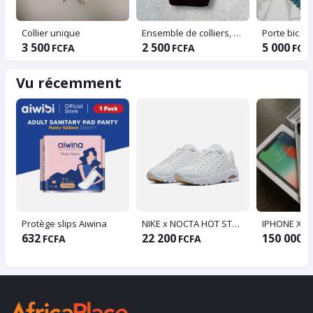
Collier unique
Ensemble de colliers, bracelet et boucle
Porte bic
3 500
2 500
5 000
FCFA
FCFA
FCF
Vu récemment
Protège slips Aiwina
NIKE x NOCTA HOT STEP AIR TERRA Blanche
IPHONE X V
632
22 200
150 000
FCFA
FCFA
F