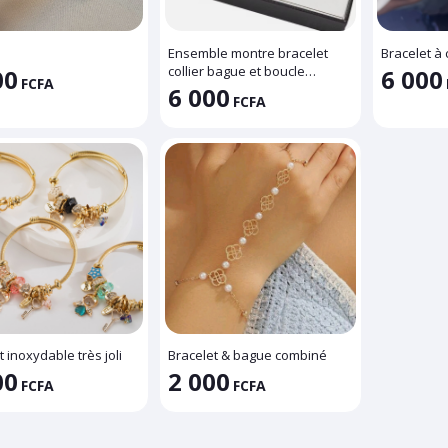
Ensemble montre bracelet
Bracelet à
collier bague et boucle
00
6 000
FCFA
d'oreille
6 000
FCFA
t inoxydable très joli
Bracelet & bague combiné
00
2 000
FCFA
FCFA