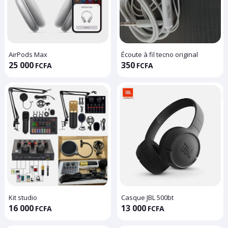
AirPods Max
Écoute à fil tecno original
25 000
350
FCFA
FCFA
Kit studio
Casque JBL 500bt
16 000
13 000
FCFA
FCFA