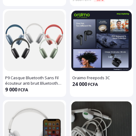
P9 Casque Bluetooth Sans Fil
Oraimo Freepods 3C
écouteur anti bruit Bluetooth
24 000
FCFA
compatible 5.0
9 000
FCFA