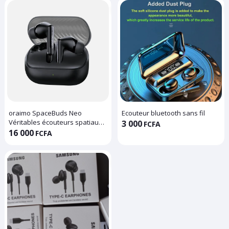
oraimo SpaceBuds Neo
Ecouteur bluetooth sans fil
Véritables écouteurs spatiaux
3 000
FCFA
sans fil
16 000
FCFA