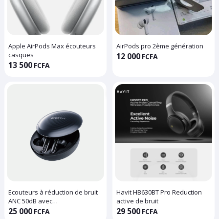
Apple AirPods Max écouteurs
AirPods pro 2ème génération
casques
12 000
FCFA
13 500
FCFA
Ecouteurs à réduction de bruit
Havit HB630BT Pro Reduction
ANC 50dB avec
active de bruit
personnalisation des
25 000
29 500
FCFA
FCFA
commandes vocales